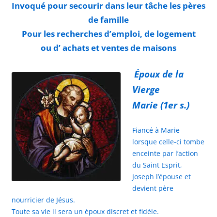
Invoqué pour secourir dans leur tâche les pères
de famille
Pour les recherches d’emploi, de logement
ou d’ achats et ventes de maisons
Époux de la
Vierge
Marie (1er s.)
Fiancé à Marie
lorsque celle-ci tombe
enceinte par l’action
du Saint Esprit,
Joseph l’épouse et
devient père
nourricier de Jésus.
Toute sa vie il sera un époux discret et fidèle.