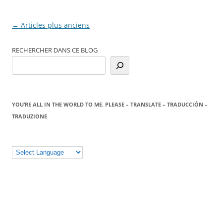
Navigation
←
Articles plus anciens
des
RECHERCHER DANS CE BLOG
articles
YOU’RE ALL IN THE WORLD TO ME. PLEASE – TRANSLATE – TRADUCCIÓN –
TRADUZIONE