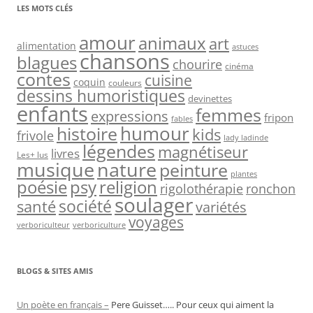
LES MOTS CLÉS
amour
animaux
art
alimentation
astuces
chansons
blagues
chourire
cinéma
contes
cuisine
coquin
couleurs
dessins humoristiques
devinettes
enfants
femmes
expressions
fripon
fables
humour
histoire
kids
frivole
lady ladinde
légendes
magnétiseur
livres
Les+ lus
musique
nature
peinture
plantes
psy
religion
poésie
rigolothérapie
ronchon
soulager
société
santé
variétés
voyages
verboriculteur
verboriculture
BLOGS & SITES AMIS
Un poète en français –
Pere Guisset….. Pour ceux qui aiment la