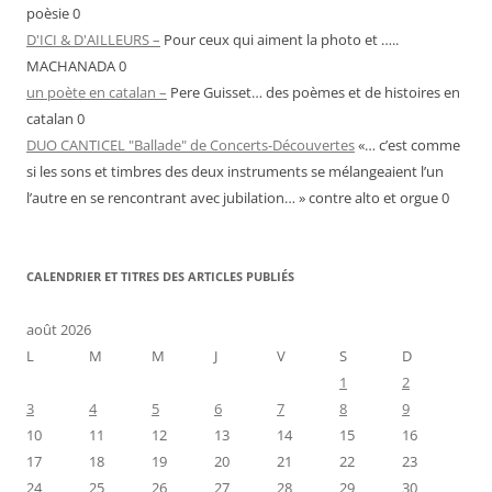
poèsie 0
D'ICI & D'AILLEURS –
Pour ceux qui aiment la photo et …..
MACHANADA 0
un poète en catalan –
Pere Guisset… des poèmes et de histoires en
catalan 0
DUO CANTICEL "Ballade" de Concerts-Découvertes
«… c’est comme
si les sons et timbres des deux instruments se mélangeaient l’un
l’autre en se rencontrant avec jubilation… » contre alto et orgue 0
CALENDRIER ET TITRES DES ARTICLES PUBLIÉS
août 2026
L
M
M
J
V
S
D
1
2
3
4
5
6
7
8
9
10
11
12
13
14
15
16
17
18
19
20
21
22
23
24
25
26
27
28
29
30