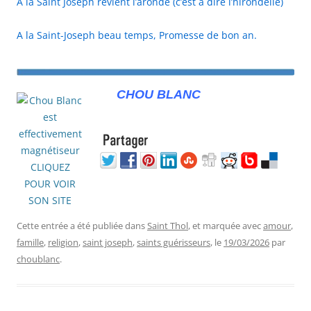
A la Saint Joseph revient l’aronde (c’est à dire l’hirondelle)
A la Saint-Joseph beau temps, Promesse de bon an.
CHOU BLANC
Cette entrée a été publiée dans
Saint Thol
, et marquée avec
amour
,
famille
,
religion
,
saint joseph
,
saints guérisseurs
, le
19/03/2026
par
choublanc
.