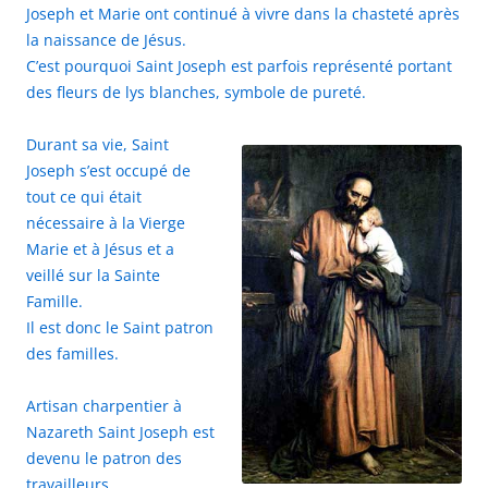
Joseph et Marie ont continué à vivre dans la chasteté après
la naissance de Jésus.
C’est pourquoi Saint Joseph est parfois représenté portant
des fleurs de lys blanches, symbole de pureté.
Durant sa vie, Saint
Joseph s’est occupé de
tout ce qui était
nécessaire à la Vierge
Marie et à Jésus et a
veillé sur la Sainte
Famille.
Il est donc le Saint patron
des familles.
Artisan charpentier à
Nazareth Saint Joseph est
devenu le patron des
travailleurs.