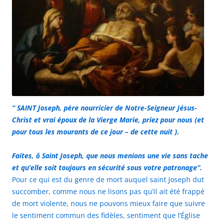
“ SAINT Joseph, père nourricier de Notre-Seigneur Jésus-
Christ et vrai époux de la Vierge Marie, priez pour nous (et
pour tous les mourants de ce jour – de cette nuit ).
Faites, ô Saint Joseph, que nous menions une vie sans tache
et qu’elle soit toujours en sécurité sous votre patronage”.
Pour ce qui est du genre de mort auquel saint Joseph dut
succomber, comme nous ne lisons pas qu’il ait été frappé
de mort violente, nous ne pouvons mieux faire que suivre
le sentiment commun des fidèles, sentiment que l’Église