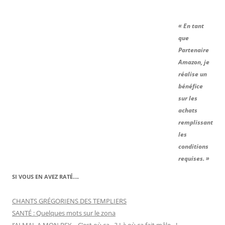
« En tant
que
Partenaire
Amazon, je
réalise un
bénéfice
sur les
achats
remplissant
les
conditions
requises. »
SI VOUS EN AVEZ RATÉ….
CHANTS GRÉGORIENS DES TEMPLIERS
SANTÉ : Quelques mots sur le zona
J’AI MAL A MON PSY… C’est où ça…? Là où ça fait mâle…!