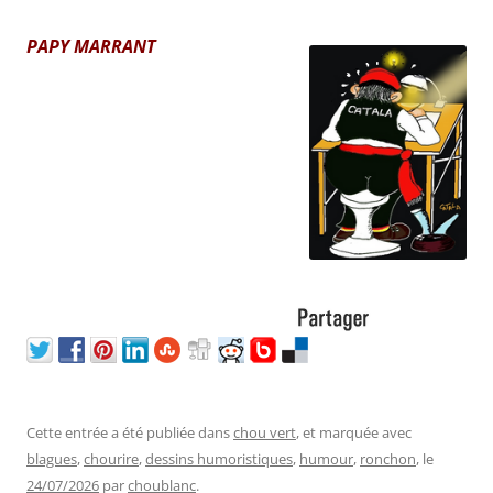
PAPY MARRANT
Cette entrée a été publiée dans
chou vert
, et marquée avec
blagues
,
chourire
,
dessins humoristiques
,
humour
,
ronchon
, le
24/07/2026
par
choublanc
.