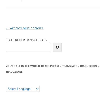
Navigation
←
Articles plus anciens
des
RECHERCHER DANS CE BLOG
articles
YOU’RE ALL IN THE WORLD TO ME. PLEASE – TRANSLATE – TRADUCCIÓN –
TRADUZIONE