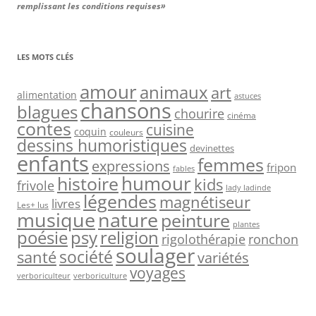
remplissant les conditions requises»
LES MOTS CLÉS
amour
animaux
art
alimentation
astuces
chansons
blagues
chourire
cinéma
contes
cuisine
coquin
couleurs
dessins humoristiques
devinettes
enfants
femmes
expressions
fripon
fables
humour
histoire
kids
frivole
lady ladinde
légendes
magnétiseur
livres
Les+ lus
musique
nature
peinture
plantes
psy
religion
poésie
rigolothérapie
ronchon
soulager
société
santé
variétés
voyages
verboriculteur
verboriculture