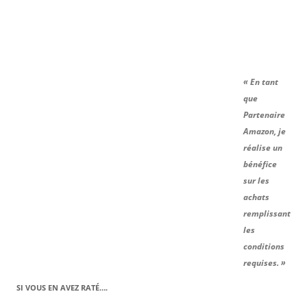
« En tant
que
Partenaire
Amazon, je
réalise un
bénéfice
sur les
achats
remplissant
les
conditions
requises. »
SI VOUS EN AVEZ RATÉ….