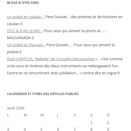
BLOGS & SITES AMIS
un poète en catalan –
Pere Guisset… des poèmes et de histoires en
catalan 0
D'ICI & D'AILLEURS –
Pour ceux qui aiment la photo et …..
MACHANADA 0
Un poète en français –
Pere Guisset….. Pour ceux qui aiment la
poèsie 0
DUO CANTICEL "Ballade" de Concerts-Découvertes
«… c’est comme
si les sons et timbres des deux instruments se mélangeaient l’un
l’autre en se rencontrant avec jubilation… » contre alto et orgue 0
CALENDRIER ET TITRES DES ARTICLES PUBLIÉS
août 2026
L
M
M
J
V
S
D
1
2
3
4
5
6
7
8
9