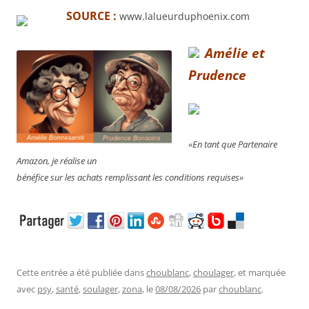
SOURCE :
www.lalueurduphoenix.com
Amélie et
Prudence
«En tant que Partenaire
Amazon, je réalise un
bénéfice sur les achats remplissant les conditions requises»
Cette entrée a été publiée dans
choublanc
,
choulager
, et marquée
avec
psy
,
santé
,
soulager
,
zona
, le
08/08/2026
par
choublanc
.