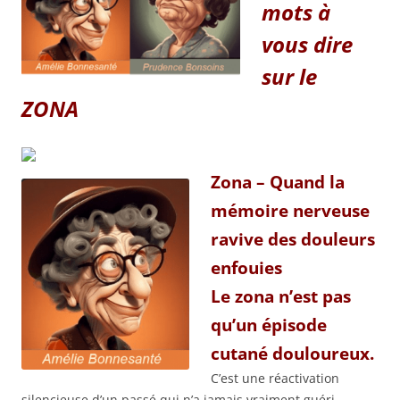
mots à
vous dire
sur le
ZONA
Zona – Quand la
mémoire nerveuse
ravive des douleurs
enfouies
Le zona n’est pas
qu’un épisode
cutané douloureux.
C’est une réactivation
silencieuse d’un passé qui n’a jamais vraiment guéri.