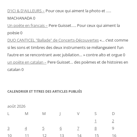
D'ICI & D'AILLEURS –
Pour ceux qui aiment la photo et …..
MACHANADA 0
Un poète en français –
Pere Guisset….. Pour ceux qui aiment la
poèsie 0
DUO CANTICEL "Ballade" de Concerts-Découvertes
«… c’est comme
si les sons et timbres des deux instruments se mélangeaient l’un
l’autre en se rencontrant avec jubilation… » contre alto et orgue 0
un poète en catalan –
Pere Guisset… des poèmes et de histoires en
catalan 0
CALENDRIER ET TITRES DES ARTICLES PUBLIÉS
août 2026
L
M
M
J
V
S
D
1
2
3
4
5
6
7
8
9
10
11
12
13
14
15
16