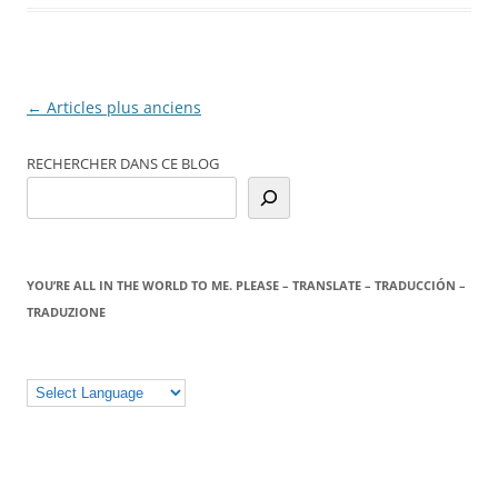
Navigation
←
Articles plus anciens
des
RECHERCHER DANS CE BLOG
articles
YOU’RE ALL IN THE WORLD TO ME. PLEASE – TRANSLATE – TRADUCCIÓN –
TRADUZIONE