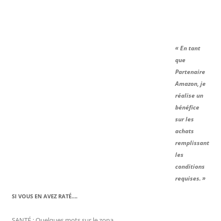
« En tant
que
Partenaire
Amazon, je
réalise un
bénéfice
sur les
achats
remplissant
les
conditions
requises. »
SI VOUS EN AVEZ RATÉ….
SANTÉ : Quelques mots sur le zona