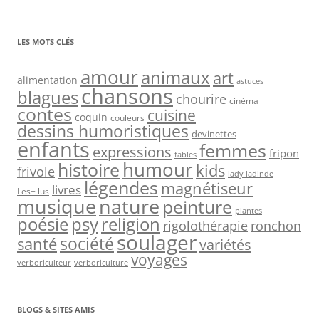
LES MOTS CLÉS
amour
animaux
art
alimentation
astuces
chansons
blagues
chourire
cinéma
contes
cuisine
coquin
couleurs
dessins humoristiques
devinettes
enfants
femmes
expressions
fripon
fables
humour
histoire
kids
frivole
lady ladinde
légendes
magnétiseur
livres
Les+ lus
nature
musique
peinture
plantes
psy
religion
poésie
rigolothérapie
ronchon
soulager
société
santé
variétés
voyages
verboriculteur
verboriculture
BLOGS & SITES AMIS