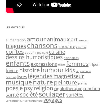
LES MOTS CLÉS
amour
animaux
art
alimentation
astuces
chansons
blagues
chourire
cinéma
contes
cuisine
coquin
couleurs
dessins humoristiques
devinettes
enfants
femmes
expressions
fripon
fables
humour
histoire
kids
frivole
lady ladinde
légendes
magnétiseur
livres
Les+ lus
nature
musique
peinture
plantes
psy
religion
poésie
rigolothérapie
ronchon
soulager
société
santé
variétés
voyages
verboriculteur
verboriculture