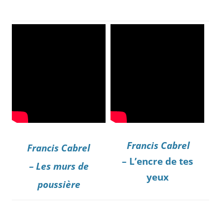
Francis Cabrel
Francis Cabrel
– L’encre de tes
– Les murs de
yeux
poussière