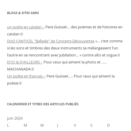
BLOGS & SITES AMIS
un poète en catalan –
Pere Guisset… des poèmes et de histoires en
catalan 0
DUO CANTICEL "Ballade" de Concerts-Découvertes
«… c’est comme
si les sons et timbres des deux instruments se mélangeaient l’un
l’autre en se rencontrant avec jubilation… » contre alto et orgue 0
D'ICI & D'AILLEURS –
Pour ceux qui aiment la photo et …..
MACHANADA 0
Un poète en français –
Pere Guisset….. Pour ceux qui aiment la
poèsie 0
CALENDRIER ET TITRES DES ARTICLES PUBLIÉS
juin 2024
L
M
M
J
V
S
D