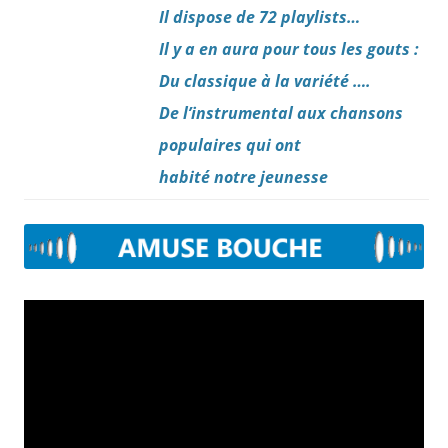
Il dispose de 72 playlists…
Il y a en aura pour tous les gouts :
Du classique à la variété ….
De l’instrumental aux chansons
populaires
qui ont
habité notre jeunesse