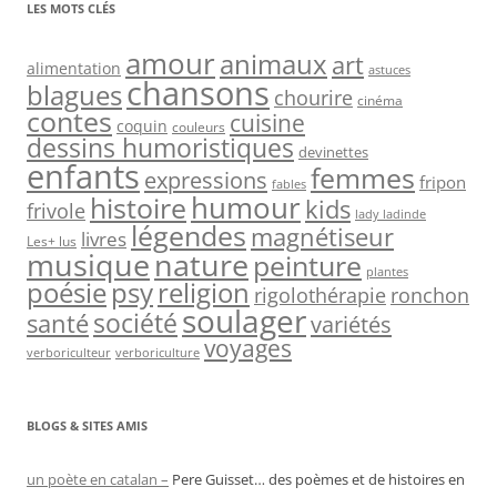
LES MOTS CLÉS
amour
animaux
art
alimentation
astuces
chansons
blagues
chourire
cinéma
contes
cuisine
coquin
couleurs
dessins humoristiques
devinettes
enfants
femmes
expressions
fripon
fables
humour
histoire
kids
frivole
lady ladinde
légendes
magnétiseur
livres
Les+ lus
nature
musique
peinture
plantes
psy
religion
poésie
rigolothérapie
ronchon
soulager
société
santé
variétés
voyages
verboriculteur
verboriculture
BLOGS & SITES AMIS
un poète en catalan –
Pere Guisset… des poèmes et de histoires en