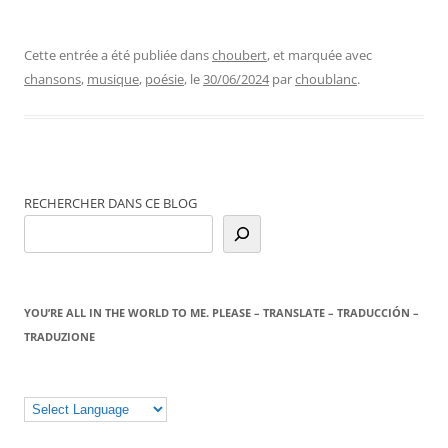
Cette entrée a été publiée dans
choubert
, et marquée avec
chansons
,
musique
,
poésie
, le
30/06/2024
par
choublanc
.
RECHERCHER DANS CE BLOG
YOU’RE ALL IN THE WORLD TO ME. PLEASE – TRANSLATE – TRADUCCIÓN –
TRADUZIONE