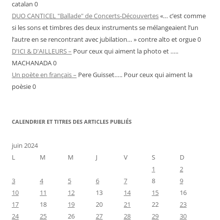
catalan 0
DUO CANTICEL "Ballade" de Concerts-Découvertes
«… c’est comme
si les sons et timbres des deux instruments se mélangeaient l’un
l’autre en se rencontrant avec jubilation… » contre alto et orgue 0
D'ICI & D'AILLEURS –
Pour ceux qui aiment la photo et …..
MACHANADA 0
Un poète en français –
Pere Guisset….. Pour ceux qui aiment la
poèsie 0
CALENDRIER ET TITRES DES ARTICLES PUBLIÉS
juin 2024
L
M
M
J
V
S
D
1
2
3
4
5
6
7
8
9
10
11
12
13
14
15
16
17
18
19
20
21
22
23
24
25
26
27
28
29
30