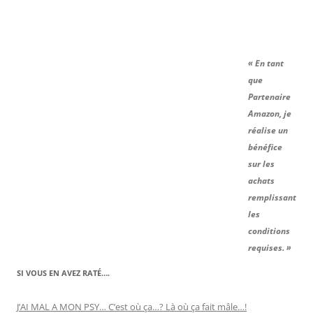
« En tant
que
Partenaire
Amazon, je
réalise un
bénéfice
sur les
achats
remplissant
les
conditions
requises. »
SI VOUS EN AVEZ RATÉ….
J’AI MAL A MON PSY… C’est où ça…? Là où ça fait mâle…!