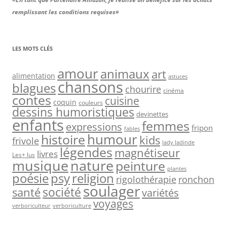
remplissant les conditions requises»
LES MOTS CLÉS
amour
animaux
art
alimentation
astuces
chansons
blagues
chourire
cinéma
contes
cuisine
coquin
couleurs
dessins humoristiques
devinettes
enfants
femmes
expressions
fripon
fables
humour
histoire
kids
frivole
lady ladinde
légendes
magnétiseur
livres
Les+ lus
nature
musique
peinture
plantes
psy
religion
poésie
rigolothérapie
ronchon
soulager
société
santé
variétés
voyages
verboriculteur
verboriculture