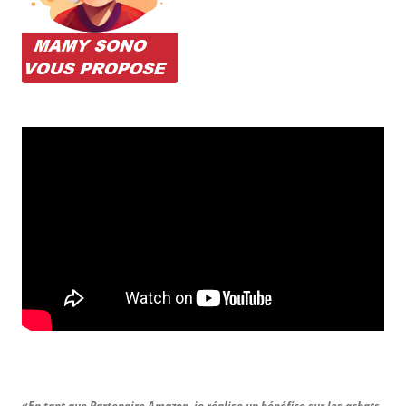
«En tant que Partenaire Amazon, je réalise un bénéfice sur les achats