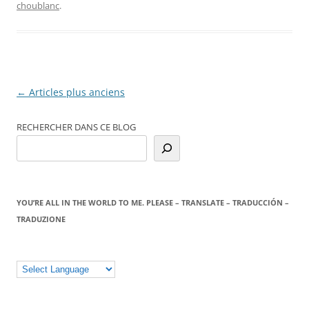
choublanc
.
Navigation
←
Articles plus anciens
des
RECHERCHER DANS CE BLOG
articles
YOU’RE ALL IN THE WORLD TO ME. PLEASE – TRANSLATE – TRADUCCIÓN –
TRADUZIONE