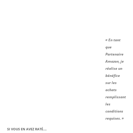
« En tant
que
Partenaire
Amazon, je
réalise un
bénéfice
sur les
achats
remplissant
les
conditions
requises. »
SI VOUS EN AVEZ RATÉ….