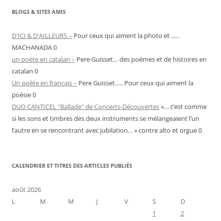
BLOGS & SITES AMIS
D'ICI & D'AILLEURS –
Pour ceux qui aiment la photo et …..
MACHANADA 0
un poète en catalan –
Pere Guisset… des poèmes et de histoires en
catalan 0
Un poète en français –
Pere Guisset….. Pour ceux qui aiment la
poèsie 0
DUO CANTICEL "Ballade" de Concerts-Découvertes
«… c’est comme
si les sons et timbres des deux instruments se mélangeaient l’un
l’autre en se rencontrant avec jubilation… » contre alto et orgue 0
CALENDRIER ET TITRES DES ARTICLES PUBLIÉS
août 2026
L
M
M
J
V
S
D
1
2