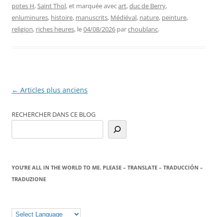
potes H
,
Saint Thol
, et marquée avec
art
,
duc de Berry
,
enluminures
,
histoire
,
manuscrits
,
Médiéval
,
nature
,
peinture
,
religion
,
riches heures
, le
04/08/2026
par
choublanc
.
Navigation
←
Articles plus anciens
des
RECHERCHER DANS CE BLOG
articles
YOU’RE ALL IN THE WORLD TO ME. PLEASE – TRANSLATE – TRADUCCIÓN –
TRADUZIONE