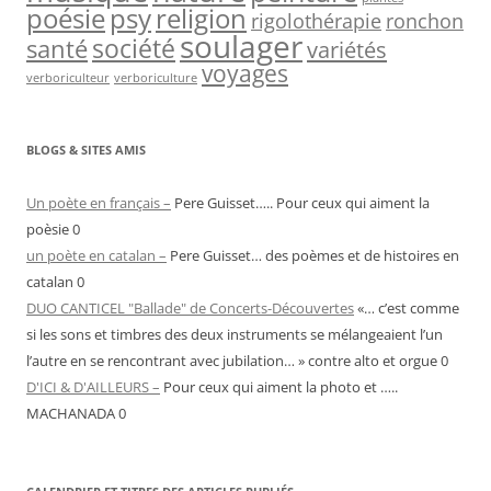
psy
religion
poésie
rigolothérapie
ronchon
soulager
société
santé
variétés
voyages
verboriculteur
verboriculture
BLOGS & SITES AMIS
Un poète en français –
Pere Guisset….. Pour ceux qui aiment la
poèsie 0
un poète en catalan –
Pere Guisset… des poèmes et de histoires en
catalan 0
DUO CANTICEL "Ballade" de Concerts-Découvertes
«… c’est comme
si les sons et timbres des deux instruments se mélangeaient l’un
l’autre en se rencontrant avec jubilation… » contre alto et orgue 0
D'ICI & D'AILLEURS –
Pour ceux qui aiment la photo et …..
MACHANADA 0