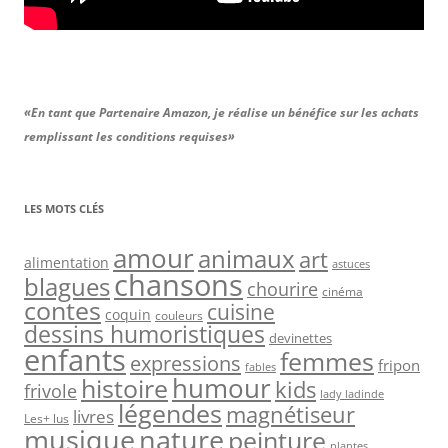
«En tant que Partenaire Amazon, je réalise un bénéfice sur les achats
remplissant les conditions requises»
LES MOTS CLÉS
amour
animaux
art
alimentation
astuces
chansons
blagues
chourire
cinéma
contes
cuisine
coquin
couleurs
dessins humoristiques
devinettes
enfants
femmes
expressions
fripon
fables
humour
histoire
kids
frivole
lady ladinde
légendes
magnétiseur
livres
Les+ lus
musique
nature
peinture
plantes