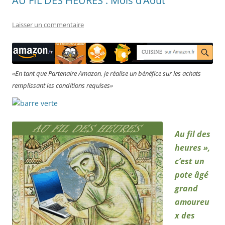
AU FIL DES HEURES : Mois d’Août
Laisser un commentaire
«En tant que Partenaire Amazon, je réalise un bénéfice sur les achats
remplissant les conditions requises»
Au fil des
heures »,
c’est un
pote âgé
grand
amoureu
x
des