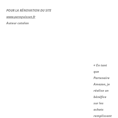
POUR LA RÉNOVATION DU SITE
www.pereguisset.fr
Auteur catalan
« En tant
que
Partenaire
Amazon, je
réalise un
bénéfice
sur les
achats
remplissant