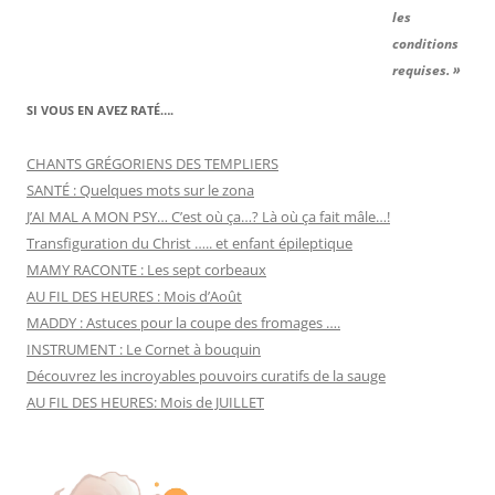
les
conditions
requises. »
SI VOUS EN AVEZ RATÉ….
CHANTS GRÉGORIENS DES TEMPLIERS
SANTÉ : Quelques mots sur le zona
J’AI MAL A MON PSY… C’est où ça…? Là où ça fait mâle…!
Transfiguration du Christ ….. et enfant épileptique
MAMY RACONTE : Les sept corbeaux
AU FIL DES HEURES : Mois d’Août
MADDY : Astuces pour la coupe des fromages ….
INSTRUMENT : Le Cornet à bouquin
Découvrez les incroyables pouvoirs curatifs de la sauge
AU FIL DES HEURES: Mois de JUILLET