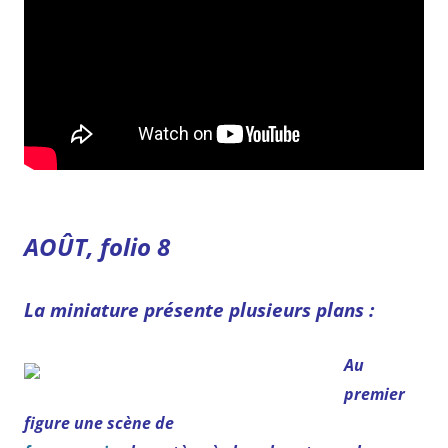
AOÛT, folio 8
La miniature présente plusieurs plans :
Au
premier
figure une scène de