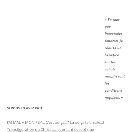
« En tant
que
Partenaire
Amazon, je
réalise un
bénéfice
sur les
achats
remplissant
les
conditions
requises. »
SI VOUS EN AVEZ RATÉ….
J’AI MAL A MON PSY… C’est où ça…? Là où ça fait mâle…!
Transfiguration du Christ ….. et enfant épileptique