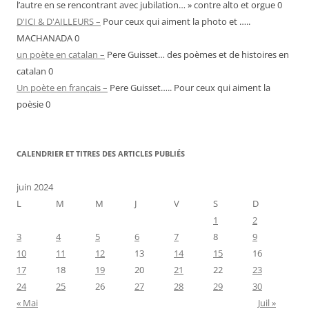
l’autre en se rencontrant avec jubilation… » contre alto et orgue 0
D'ICI & D'AILLEURS –
Pour ceux qui aiment la photo et …..
MACHANADA 0
un poète en catalan –
Pere Guisset… des poèmes et de histoires en
catalan 0
Un poète en français –
Pere Guisset….. Pour ceux qui aiment la
poèsie 0
CALENDRIER ET TITRES DES ARTICLES PUBLIÉS
juin 2024
L
M
M
J
V
S
D
1
2
3
4
5
6
7
8
9
10
11
12
13
14
15
16
17
18
19
20
21
22
23
24
25
26
27
28
29
30
« Mai
Juil »