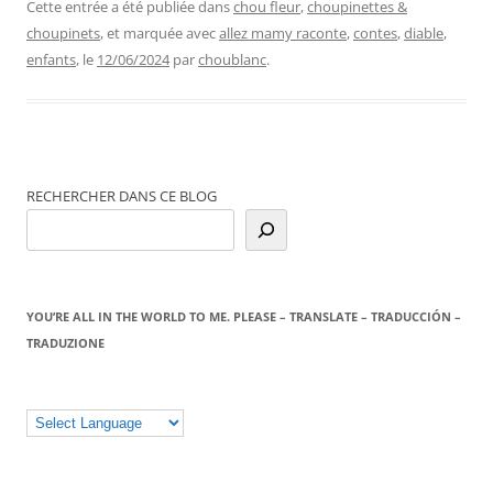
Cette entrée a été publiée dans
chou fleur
,
choupinettes &
choupinets
, et marquée avec
allez mamy raconte
,
contes
,
diable
,
enfants
, le
12/06/2024
par
choublanc
.
RECHERCHER DANS CE BLOG
YOU’RE ALL IN THE WORLD TO ME. PLEASE – TRANSLATE – TRADUCCIÓN –
TRADUZIONE