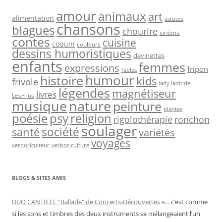
amour
animaux
art
alimentation
astuces
chansons
blagues
chourire
cinéma
contes
cuisine
coquin
couleurs
dessins humoristiques
devinettes
enfants
femmes
expressions
fripon
fables
humour
histoire
kids
frivole
lady ladinde
légendes
magnétiseur
livres
Les+ lus
nature
musique
peinture
plantes
psy
religion
poésie
rigolothérapie
ronchon
soulager
société
santé
variétés
voyages
verboriculteur
verboriculture
BLOGS & SITES AMIS
DUO CANTICEL "Ballade" de Concerts-Découvertes
«… c’est comme
si les sons et timbres des deux instruments se mélangeaient l’un