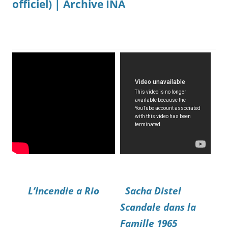
officiel) | Archive INA
L’Incendie a Rio
Sacha Distel
Scandale dans la
Famille 1965