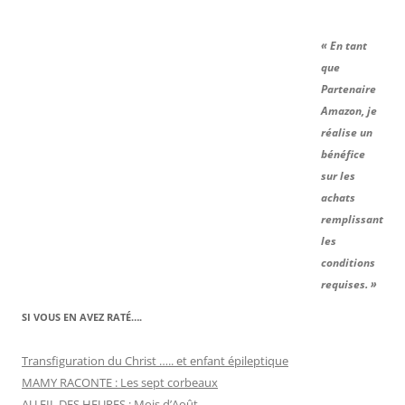
« En tant
que
Partenaire
Amazon, je
réalise un
bénéfice
sur les
achats
remplissant
les
conditions
requises. »
SI VOUS EN AVEZ RATÉ….
Transfiguration du Christ ….. et enfant épileptique
MAMY RACONTE : Les sept corbeaux
AU FIL DES HEURES : Mois d’Août