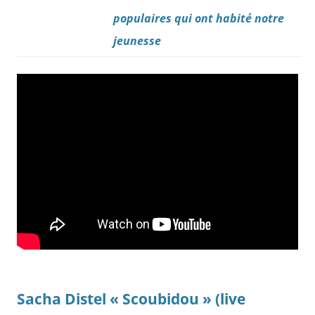
populaires
qui ont habité notre
jeunesse
Sacha Distel « Scoubidou » (live