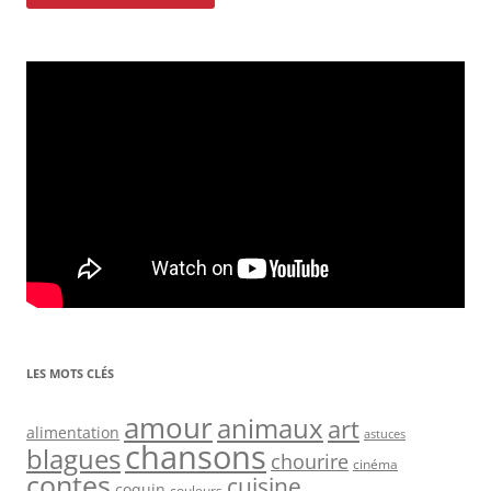
LES MOTS CLÉS
amour
animaux
art
alimentation
astuces
chansons
blagues
chourire
cinéma
contes
cuisine
coquin
couleurs