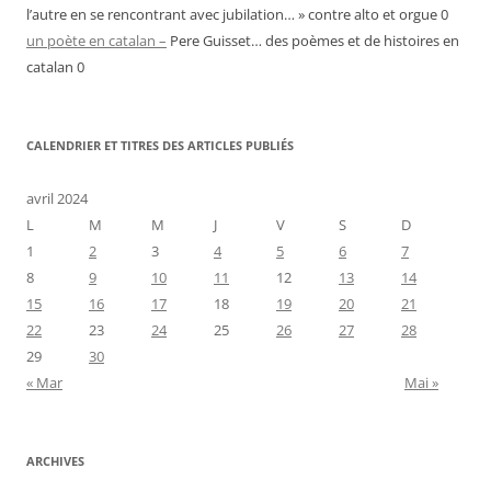
l’autre en se rencontrant avec jubilation… » contre alto et orgue 0
un poète en catalan –
Pere Guisset… des poèmes et de histoires en
catalan 0
CALENDRIER ET TITRES DES ARTICLES PUBLIÉS
avril 2024
L
M
M
J
V
S
D
1
2
3
4
5
6
7
8
9
10
11
12
13
14
15
16
17
18
19
20
21
22
23
24
25
26
27
28
29
30
« Mar
Mai »
ARCHIVES