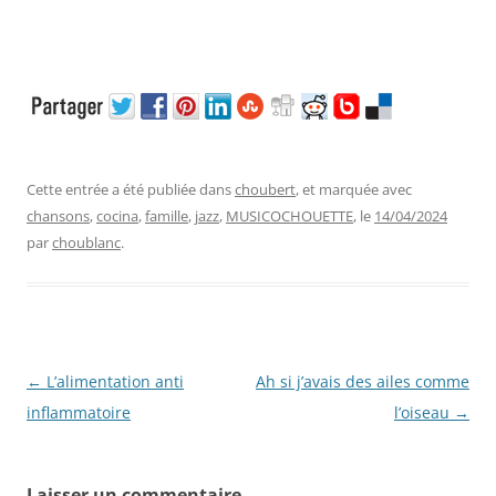
Cette entrée a été publiée dans
choubert
, et marquée avec
chansons
,
cocina
,
famille
,
jazz
,
MUSICOCHOUETTE
, le
14/04/2024
par
choublanc
.
Navigation
←
L’alimentation anti
Ah si j’avais des ailes comme
des
inflammatoire
l’oiseau
→
articles
Laisser un commentaire