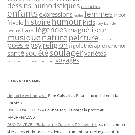
dessins humoristiques
devinettes
enfants
femmes
expressions
fripon
fables
humour
histoire
kids
frivole
lady ladinde
légendes
magnétiseur
livres
Les+ lus
nature
musique
peinture
plantes
psy
religion
poésie
rigolothérapie
ronchon
soulager
société
santé
variétés
voyages
verboriculteur
verboriculture
BLOGS & SITES AMIS
Un poète en français –
Pere Guisset….. Pour ceux qui aiment la
poèsie 0
D'ICI & D'AILLEURS –
Pour ceux qui aiment la photo et …..
MACHANADA 0
DUO CANTICEL "Ballade" de Concerts-Découvertes
«… c’est comme
si les sons et timbres des deux instruments se mélangeaient l’un