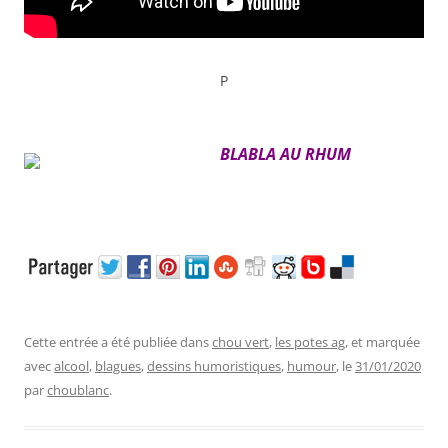
P
BLABLA AU RHUM
Cette entrée a été publiée dans
chou vert
,
les potes ag
, et marquée
avec
alcool
,
blagues
,
dessins humoristiques
,
humour
, le
31/01/2020
par
choublanc
.