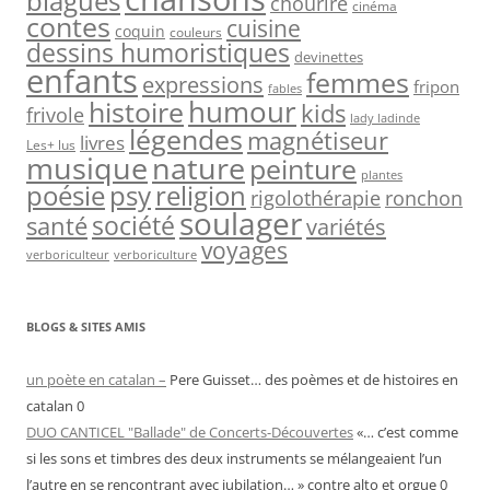
blagues
chourire
cinéma
contes
cuisine
coquin
couleurs
dessins humoristiques
devinettes
enfants
femmes
expressions
fripon
fables
humour
histoire
kids
frivole
lady ladinde
légendes
magnétiseur
livres
Les+ lus
nature
musique
peinture
plantes
psy
religion
poésie
rigolothérapie
ronchon
soulager
société
santé
variétés
voyages
verboriculteur
verboriculture
BLOGS & SITES AMIS
un poète en catalan –
Pere Guisset… des poèmes et de histoires en
catalan 0
DUO CANTICEL "Ballade" de Concerts-Découvertes
«… c’est comme
si les sons et timbres des deux instruments se mélangeaient l’un
l’autre en se rencontrant avec jubilation… » contre alto et orgue 0