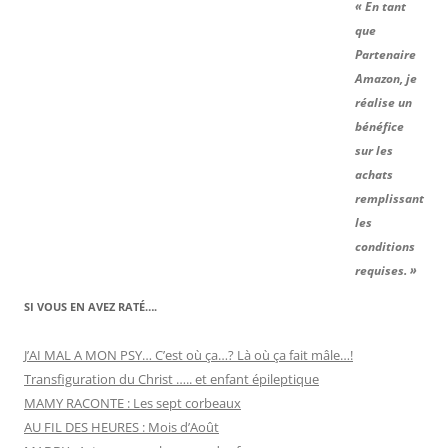
« En tant
que
Partenaire
Amazon, je
réalise un
bénéfice
sur les
achats
remplissant
les
conditions
requises. »
SI VOUS EN AVEZ RATÉ….
J’AI MAL A MON PSY… C’est où ça…? Là où ça fait mâle…!
Transfiguration du Christ ….. et enfant épileptique
MAMY RACONTE : Les sept corbeaux
AU FIL DES HEURES : Mois d’Août