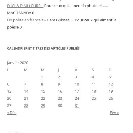
D'ICI & D'AILLEURS –
Pour ceux qui aiment la photo et …..
MACHANADA 0
Un poète en français –
Pere Guisset….. Pour ceux qui aiment la
poèsie 0
CALENDRIER ET TITRES DES ARTICLES PUBLIÉS
janvier 2020
L
M
M
J
V
S
D
1
2
3
4
5
6
7
8
9
10
11
12
13
14
15
16
17
18
19
20
21
22
23
24
25
26
27
28
29
30
31
« Déc
Fév »