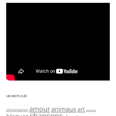
LES MOTS CLÉS
amour
animaux
art
alimentation
astuces
chansons