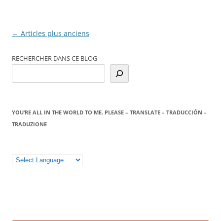
Navigation
←
Articles plus anciens
des
RECHERCHER DANS CE BLOG
articles
YOU’RE ALL IN THE WORLD TO ME. PLEASE – TRANSLATE – TRADUCCIÓN –
TRADUZIONE