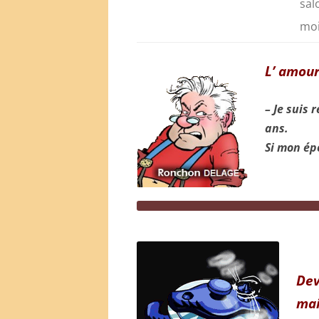
sal
moi
L’ amou
– Je suis
ans.
Si mon épo
Dev
mai