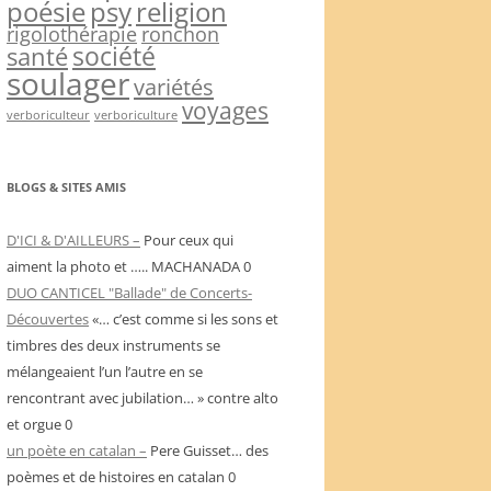
psy
religion
poésie
rigolothérapie
ronchon
société
santé
soulager
variétés
voyages
verboriculteur
verboriculture
BLOGS & SITES AMIS
D'ICI & D'AILLEURS –
Pour ceux qui
aiment la photo et ….. MACHANADA 0
DUO CANTICEL "Ballade" de Concerts-
Découvertes
«… c’est comme si les sons et
timbres des deux instruments se
mélangeaient l’un l’autre en se
rencontrant avec jubilation… » contre alto
et orgue 0
un poète en catalan –
Pere Guisset… des
poèmes et de histoires en catalan 0