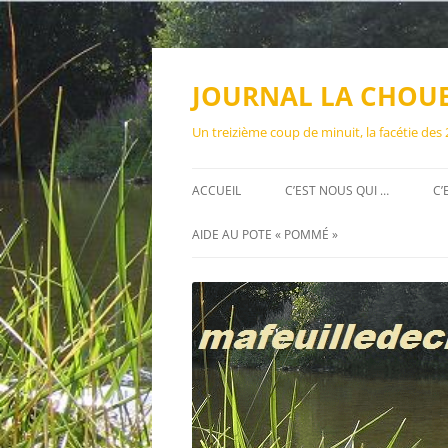
Aller
au
contenu
JOURNAL LA CHOU
Un treizième coup de minuit, la facétie des
ACCUEIL
C’EST NOUS QUI …
C’
AIDE AU POTE « POMMÉ »