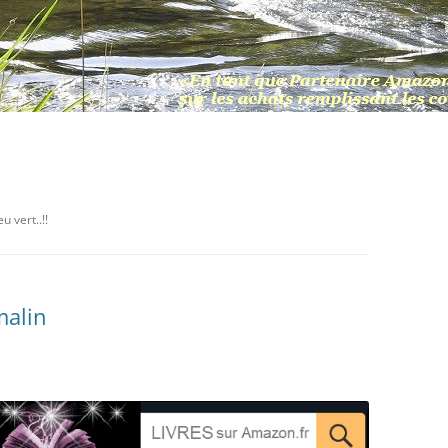
u vert..!!
malin