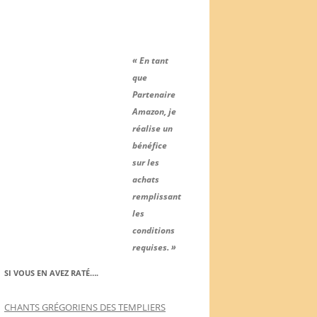
« En tant
que
Partenaire
Amazon, je
réalise un
bénéfice
sur les
achats
remplissant
les
conditions
requises. »
SI VOUS EN AVEZ RATÉ….
CHANTS GRÉGORIENS DES TEMPLIERS