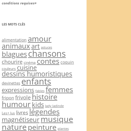
conditions requises»
LES MOTS CLÉS
amour
alimentation
animaux
art
astuces
chansons
blagues
contes
chourire
coquin
cinéma
cuisine
couleurs
dessins humoristiques
enfants
devinettes
femmes
expressions
fables
histoire
frivole
fripon
humour
kids
lady ladinde
légendes
livres
Les+ lus
musique
magnétiseur
nature
peinture
plantes