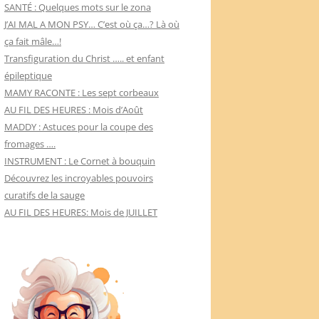
SANTÉ : Quelques mots sur le zona
J’AI MAL A MON PSY… C’est où ça…? Là où
ça fait mâle…!
Transfiguration du Christ ….. et enfant
épileptique
MAMY RACONTE : Les sept corbeaux
AU FIL DES HEURES : Mois d’Août
MADDY : Astuces pour la coupe des
fromages ….
INSTRUMENT : Le Cornet à bouquin
Découvrez les incroyables pouvoirs
curatifs de la sauge
AU FIL DES HEURES: Mois de JUILLET