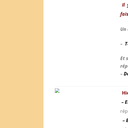
Il
fai
Un 
–
T
Et 
rép
–
D
Hi
– E
rép
– 