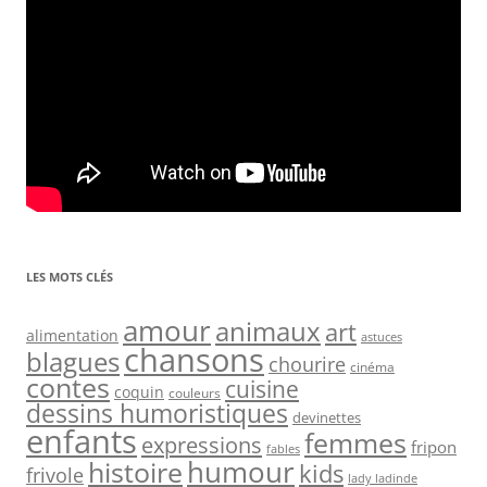
LES MOTS CLÉS
amour
animaux
art
alimentation
astuces
chansons
blagues
chourire
cinéma
contes
cuisine
coquin
couleurs
dessins humoristiques
devinettes
enfants
femmes
expressions
fripon
fables
humour
histoire
kids
frivole
lady ladinde