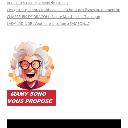
AU FIL DES HEURES: Mois de JUILLET
Les gestes qui nous trahissent….. du bout des lèvres ou du menton
CHASSEURS DE DRAGON : Sainte Marthe et la Tarasque
LADY LADINDE : Veut faire la coupe à SAMSON…?