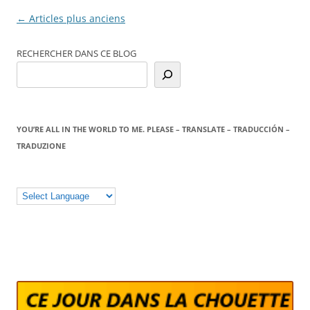
Navigation
←
Articles plus anciens
des
RECHERCHER DANS CE BLOG
articles
YOU’RE ALL IN THE WORLD TO ME. PLEASE – TRANSLATE – TRADUCCIÓN –
TRADUZIONE