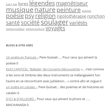
légendes
magnétiseur
livres
Les+ lus
nature
musique
peinture
plantes
psy
religion
poésie
rigolothérapie
ronchon
soulager
société
santé
variétés
voyages
verboriculteur
verboriculture
BLOGS & SITES AMIS
Un poète en français –
Pere Guisset….. Pour ceux qui aiment la
poèsie 0
DUO CANTICEL "Ballade" de Concerts-Découvertes
«… c’est comme
si les sons et timbres des deux instruments se mélangeaient l’un
l’autre en se rencontrant avec jubilation… » contre alto et orgue 0
un poète en catalan –
Pere Guisset… des poèmes et de histoires en
catalan 0
D'ICI & D'AILLEURS –
Pour ceux qui aiment la photo et …..
MACHANADA 0