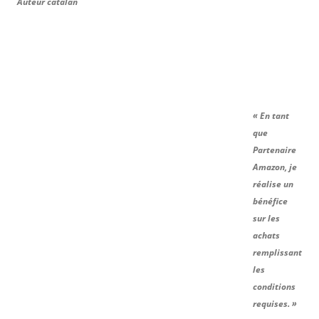
Auteur catalan
« En tant
que
Partenaire
Amazon, je
réalise un
bénéfice
sur les
achats
remplissant
les
conditions
requises. »