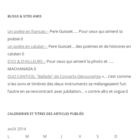
BLOGS & SITES AMIS
Un poète en français –
Pere Guisset….. Pour ceux qui aiment la
poèsie 0
un poète en catalan –
Pere Guisset… des poèmes et de histoires en
catalan 0
D'ICI & D'AILLEURS –
Pour ceux qui aiment la photo et …..
MACHANADA 0
DUO CANTICEL "Ballade" de Concerts-Découvertes
«… c’est comme
si les sons et timbres des deux instruments se mélangeaient l’un
l’autre en se rencontrant avec jubilation… » contre alto et orgue 0
CALENDRIER ET TITRES DES ARTICLES PUBLIÉS
août 2014
L
M
M
J
V
S
D