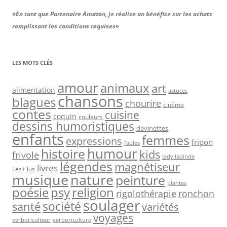
«En tant que Partenaire Amazon, je réalise un bénéfice sur les achats
remplissant les conditions requises»
LES MOTS CLÉS
amour
animaux
art
alimentation
astuces
chansons
blagues
chourire
cinéma
contes
cuisine
coquin
couleurs
dessins humoristiques
devinettes
enfants
femmes
expressions
fripon
fables
humour
histoire
kids
frivole
lady ladinde
légendes
magnétiseur
livres
Les+ lus
musique
nature
peinture
plantes
psy
religion
poésie
rigolothérapie
ronchon
soulager
société
santé
variétés
voyages
verboriculteur
verboriculture