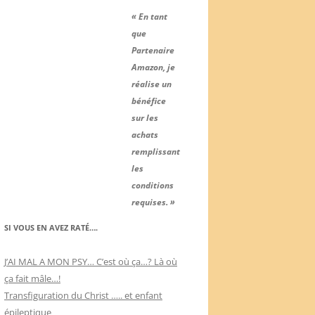
« En tant
que
Partenaire
Amazon, je
réalise un
bénéfice
sur les
achats
remplissant
les
conditions
requises. »
SI VOUS EN AVEZ RATÉ….
J’AI MAL A MON PSY… C’est où ça…? Là où
ça fait mâle…!
Transfiguration du Christ ….. et enfant
épileptique