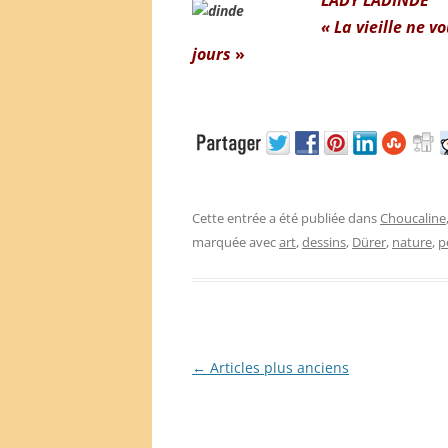
« La vieille ne v
jours
»
Cette entrée a été publiée dans
Choucaline
marquée avec
art
,
dessins
,
Dürer
,
nature
,
p
Navigation
←
Articles plus anciens
des
articles