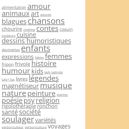
amour
alimentation
animaux
art
astuces
chansons
blagues
contes
chourire
coquin
cinéma
cuisine
couleurs
dessins humoristiques
enfants
devinettes
femmes
expressions
fables
histoire
frivole
fripon
humour
kids
lady ladinde
légendes
livres
Les+ lus
musique
magnétiseur
nature
peinture
plantes
psy
religion
poésie
rigolothérapie
ronchon
société
santé
soulager
variétés
voyages
verboriculteur
verboriculture