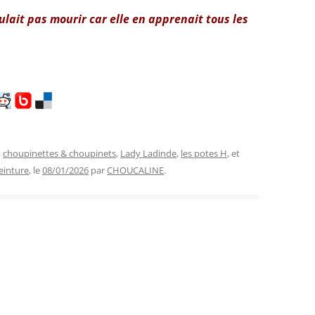
oulait pas mourir car elle en apprenait tous les
,
choupinettes & choupinets
,
Lady Ladinde
,
les potes H
, et
einture
, le
08/01/2026
par
CHOUCALINE
.