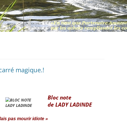
arré magique.!
Bloc note
de LADY LADINDE
lais pas mourir idiote »