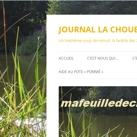
Aller
au
contenu
JOURNAL LA CHOU
Un treizième coup de minuit, la facétie des
ACCUEIL
C’EST NOUS QUI …
C’
AIDE AU POTE « POMMÉ »