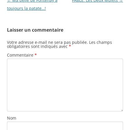
Navigation
←
Ma belle de Fontenay à
FABLE: Les Deux Mulets
→
des
toujours la patate…!
articles
Laisser un commentaire
Votre adresse e-mail ne sera pas publiée.
Les champs
obligatoires sont indiqués avec
*
Commentaire
*
Nom