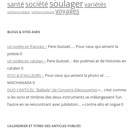
soulager
société
santé
variétés
voyages
verboriculteur
verboriculture
BLOGS & SITES AMIS
Un poète en français –
Pere Guisset….. Pour ceux qui aiment la
poèsie 0
un poète en catalan –
Pere Guisset… des poèmes et de histoires en
catalan 0
D'ICI & D'AILLEURS –
Pour ceux qui aiment la photo et …..
MACHANADA 0
DUO CANTICEL "Ballade" de Concerts-Découvertes
«… c’est comme
si les sons et timbres des deux instruments se mélangeaient l’un
l’autre en se rencontrant avec jubilation… » contre alto et orgue 0
CALENDRIER ET TITRES DES ARTICLES PUBLIÉS