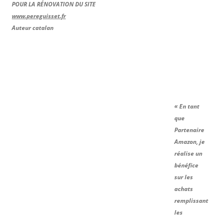
POUR LA RÉNOVATION DU SITE
www.pereguisset.fr
Auteur catalan
« En tant
que
Partenaire
Amazon, je
réalise un
bénéfice
sur les
achats
remplissant
les