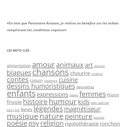
«En tant que Partenaire Amazon, je réalise un bénéfice sur les achats
remplissant les conditions requises»
LES MOTS CLÉS
amour
animaux
art
alimentation
astuces
chansons
blagues
chourire
cinéma
contes
cuisine
coquin
couleurs
dessins humoristiques
devinettes
enfants
femmes
expressions
fripon
fables
humour
histoire
kids
frivole
lady ladinde
légendes
magnétiseur
livres
Les+ lus
nature
musique
peinture
plantes
psy
religion
poésie
rigolothérapie
ronchon