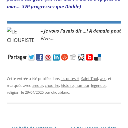
mur…. SVP progressez que Diable)
– je vous l’avais dit …! A demain peut
être….
Cette entrée a été publiée dans
les potes H
,
Saint Thol
,
wiki
, et
marquée avec
amour
,
chourire
,
histoire
,
humour
,
légendes
,
religion
, le
29/04/2025
par
choublanc
.