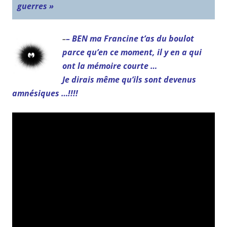
guerres »
– BEN ma Francine t’as du boulot
–
parce qu’en ce moment, il y en a qui
ont la mémoire courte …
Je dirais même qu’ils sont devenus
amnésiques …!!!!