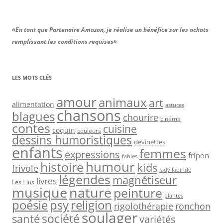
«En tant que Partenaire Amazon, je réalise un bénéfice sur les achats
remplissant les conditions requises»
LES MOTS CLÉS
amour
animaux
art
alimentation
astuces
chansons
blagues
chourire
cinéma
contes
cuisine
coquin
couleurs
dessins humoristiques
devinettes
enfants
femmes
expressions
fripon
fables
humour
histoire
kids
frivole
lady ladinde
légendes
magnétiseur
livres
Les+ lus
nature
musique
peinture
plantes
psy
religion
poésie
rigolothérapie
ronchon
soulager
société
santé
variétés