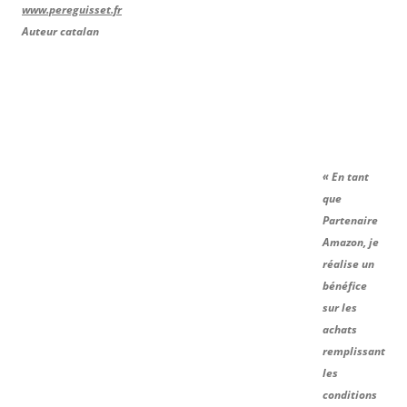
www.pereguisset.fr
Auteur catalan
« En tant
que
Partenaire
Amazon, je
réalise un
bénéfice
sur les
achats
remplissant
les
conditions