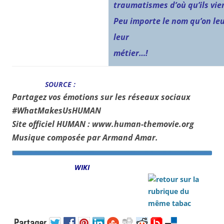
traumatismes d’où qu’ils vi
Peu importe le nom qu’on leu
leur
métier…!
SOURCE :
Partagez vos émotions sur les réseaux sociaux
#WhatMakesUsHUMAN
Site officiel HUMAN : www.human-themovie.org
Musique composée par Armand Amar.
WIKI