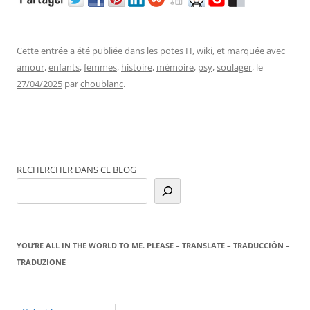
Cette entrée a été publiée dans
les potes H
,
wiki
, et marquée avec
amour
,
enfants
,
femmes
,
histoire
,
mémoire
,
psy
,
soulager
, le
27/04/2025
par
choublanc
.
RECHERCHER DANS CE BLOG
YOU’RE ALL IN THE WORLD TO ME. PLEASE – TRANSLATE – TRADUCCIÓN –
TRADUZIONE