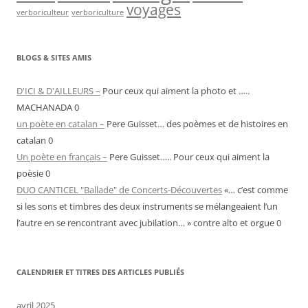
voyages
verboriculteur
verboriculture
BLOGS & SITES AMIS
D'ICI & D'AILLEURS –
Pour ceux qui aiment la photo et …..
MACHANADA 0
un poète en catalan –
Pere Guisset… des poèmes et de histoires en
catalan 0
Un poète en français –
Pere Guisset….. Pour ceux qui aiment la
poèsie 0
DUO CANTICEL "Ballade" de Concerts-Découvertes
«… c’est comme
si les sons et timbres des deux instruments se mélangeaient l’un
l’autre en se rencontrant avec jubilation… » contre alto et orgue 0
CALENDRIER ET TITRES DES ARTICLES PUBLIÉS
avril 2025