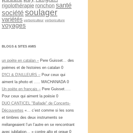
santé
rigolothérapie
ronchon
soulager
société
variétés
verboriculteur
verboriculture
voyages
BLOGS & SITES AMIS
un poète en catalan –
Pere Guisset… des
poèmes et de histoires en catalan 0
D'ICI & D'AILLEURS –
Pour ceux qui
aiment la photo et ….. MACHANADA 0
Un poète en français –
Pere Guisset…..
Pour ceux qui aiment la poèsie 0
DUO CANTICEL "Ballade" de Concerts-
Découvertes
«… c’est comme si les sons
et timbres des deux instruments se
mélangeaient l’un l’autre en se rencontrant
avec jubilation… » contre alto et orgue 0