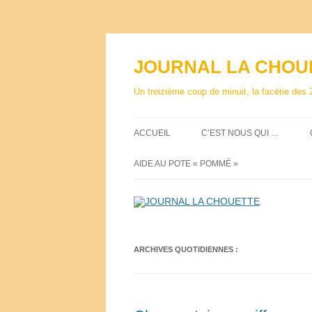
Aller
au
contenu
JOURNAL LA CHOU
Un treizième coup de minuit, la facétie des 
ACCUEIL
C’EST NOUS QUI …
AIDE AU POTE « POMMÉ »
ARCHIVES QUOTIDIENNES :