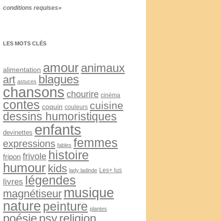
conditions requises»
LES MOTS CLÉS
amour
animaux
alimentation
blagues
art
astuces
chansons
chourire
cinéma
contes
cuisine
coquin
couleurs
dessins humoristiques
enfants
devinettes
femmes
expressions
fables
histoire
frivole
fripon
humour
kids
Les+ lus
lady ladinde
légendes
livres
musique
magnétiseur
nature
peinture
plantes
psy
religion
poésie