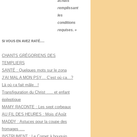
achats
remplissant
les
conditions
requises. »
SI VOUS EN AVEZ RATÉ….
CHANTS GRÉGORIENS DES
TEMPLIERS
SANTÉ : Quelques mots sur le zona
J’AI MAL A MON PSY… C’est où ça…?
Là où ça fait mâle…!
Transfiguration du Christ ….. et enfant
épileptique
MAMY RACONTE : Les sept corbeaux
AU FIL DES HEURES : Mois d’Août
MADDY : Astuces pour la coupe des
fromages ….
INSTRUMENT : Le Cornet à bouquin