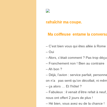
rafraîchir ma coupe.
Ma coiffeuse entame la conversa
– C’est bien vous qui êtes allée à Rome
– Oui
– Alors, c’était comment ? Pas trop déçu
– Franchement non ! Bien au contraire
– Ah bon ?
– Déjà, l’avion : service parfait, personne
on n’a pas senti qu’on décollait, ni même
– ça alors … Et l’hôtel ?
– Fabuleux : il venait d’être refait à neuf
nous ont offert 2 jours de plus !
– Hé bien, vous avez eu de la chance !