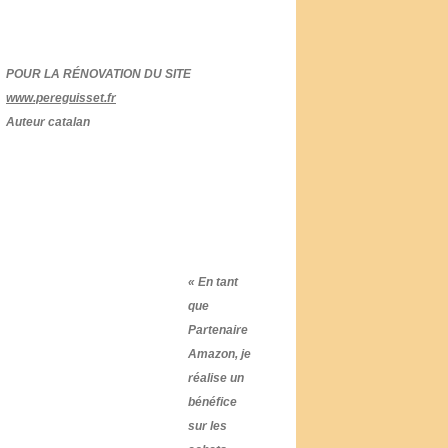
POUR LA RÉNOVATION DU SITE
www.pereguisset.fr
Auteur catalan
« En tant
que
Partenaire
Amazon, je
réalise un
bénéfice
sur les