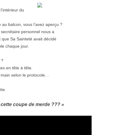
l’intérieur du
e au balcon, vous l’avez aperçu ?
on secrétaire personnel nous a
t que Sa Sainteté avait décidé
le chaque jour.
 ?
es en tête à tête.
a main selon le protocole…
ête.
it cette coupe de merde ??? «