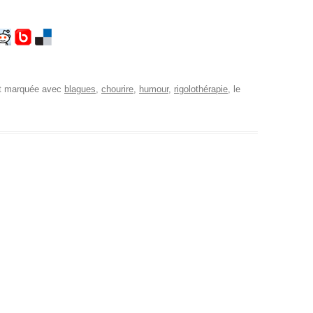
et marquée avec
blagues
,
chourire
,
humour
,
rigolothérapie
, le