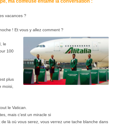
pe, ma coiffeuse entame la conversation :
les vacances ?
t moche ! Et vous y allez comment ?
, le
pour 100
’est plus
e moisi,
tout le Vatican.
tes, mais c’est un miracle si
 de là où vous serez, vous verrez une tache blanche dans