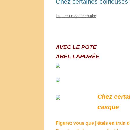
Chez certaines coiffeuses 
Laisser un commentaire
AVEC LE POTE
ABEL LAPURÉE
Chez certai
casque
Figurez vous que j’étais en train d