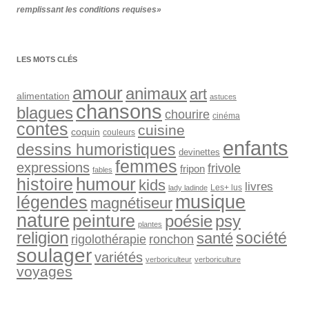
remplissant les conditions requises»
LES MOTS CLÉS
amour
animaux
art
alimentation
astuces
chansons
blagues
chourire
cinéma
contes
cuisine
coquin
couleurs
enfants
dessins humoristiques
devinettes
femmes
expressions
frivole
fripon
fables
humour
histoire
kids
livres
Les+ lus
lady ladinde
musique
légendes
magnétiseur
nature
peinture
psy
poésie
plantes
religion
société
santé
rigolothérapie
ronchon
soulager
variétés
verboriculteur
verboriculture
voyages