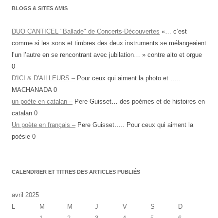
BLOGS & SITES AMIS
DUO CANTICEL "Ballade" de Concerts-Découvertes
«… c’est
comme si les sons et timbres des deux instruments se mélangeaient
l’un l’autre en se rencontrant avec jubilation… » contre alto et orgue
0
D'ICI & D'AILLEURS –
Pour ceux qui aiment la photo et …..
MACHANADA 0
un poète en catalan –
Pere Guisset… des poèmes et de histoires en
catalan 0
Un poète en français –
Pere Guisset….. Pour ceux qui aiment la
poèsie 0
CALENDRIER ET TITRES DES ARTICLES PUBLIÉS
avril 2025
L
M
M
J
V
S
D