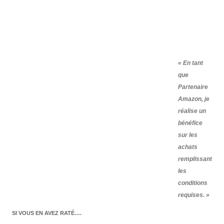
« En tant
que
Partenaire
Amazon, je
réalise un
bénéfice
sur les
achats
remplissant
les
conditions
requises. »
SI VOUS EN AVEZ RATÉ….