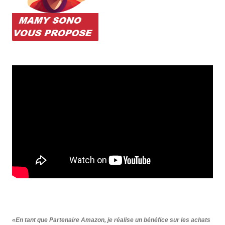
«En tant que Partenaire Amazon, je réalise un bénéfice sur les achats