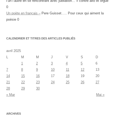
l’un l’autre en se rencontrant avec jubilation… » contre alto et orgue
0
Un poète en français –
Pere Guisset….. Pour ceux qui aiment la
poèsie 0
CALENDRIER ET TITRES DES ARTICLES PUBLIÉS
avril 2025
L
M
M
J
V
S
D
1
2
3
4
5
6
7
8
9
10
11
12
13
14
15
16
17
18
19
20
21
22
23
24
25
26
27
28
29
30
« Mar
Mai »
ARCHIVES