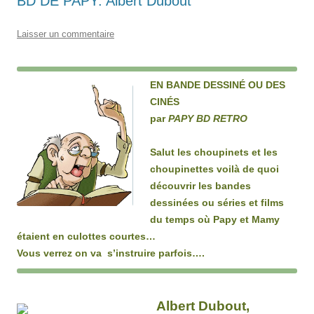
BD DE PAPY: Albert Dubout
Laisser un commentaire
EN BANDE
DESSINÉ
OU DES
CINÉS
par
PAPY BD
RETRO
Salut les choupinets et les
choupinettes voilà de quoi
découvrir les bandes
dessinées ou séries et films
du temps où Papy et Mamy
étaient en culottes courtes…
Vous verrez on va s’instruire parfois….
Albert Dubout,