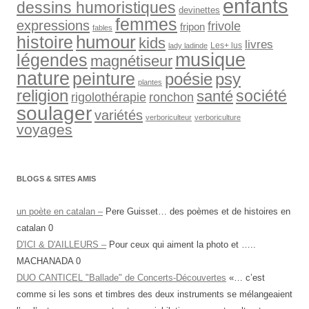
enfants
dessins humoristiques
devinettes
femmes
expressions
frivole
fripon
fables
humour
histoire
kids
livres
Les+ lus
lady ladinde
musique
légendes
magnétiseur
nature
peinture
psy
poésie
plantes
religion
société
santé
rigolothérapie
ronchon
soulager
variétés
verboriculteur
verboriculture
voyages
BLOGS & SITES AMIS
un poète en catalan –
Pere Guisset… des poèmes et de histoires en
catalan 0
D'ICI & D'AILLEURS –
Pour ceux qui aiment la photo et …..
MACHANADA 0
DUO CANTICEL "Ballade" de Concerts-Découvertes
«… c’est
comme si les sons et timbres des deux instruments se mélangeaient