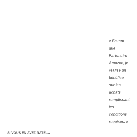
« En tant
que
Partenaire
Amazon, je
réalise un
bénéfice
sur les
achats
remplissant
les
conditions
requises. »
SI VOUS EN AVEZ RATÉ….