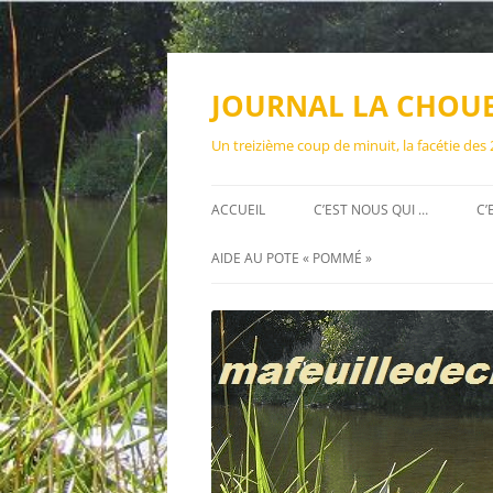
Aller
au
contenu
JOURNAL LA CHOU
Un treizième coup de minuit, la facétie des
ACCUEIL
C’EST NOUS QUI …
C’
AIDE AU POTE « POMMÉ »