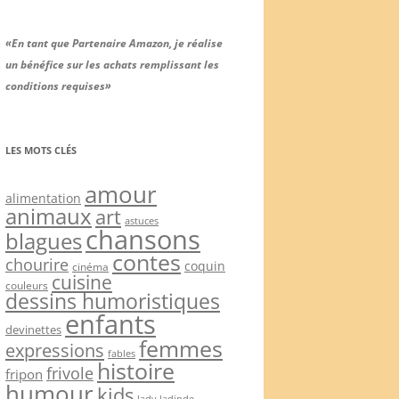
«En tant que Partenaire Amazon, je réalise
un bénéfice sur les achats remplissant les
conditions requises»
LES MOTS CLÉS
amour
alimentation
animaux
art
astuces
chansons
blagues
contes
chourire
coquin
cinéma
cuisine
couleurs
dessins humoristiques
enfants
devinettes
femmes
expressions
fables
histoire
frivole
fripon
humour
kids
lady ladinde