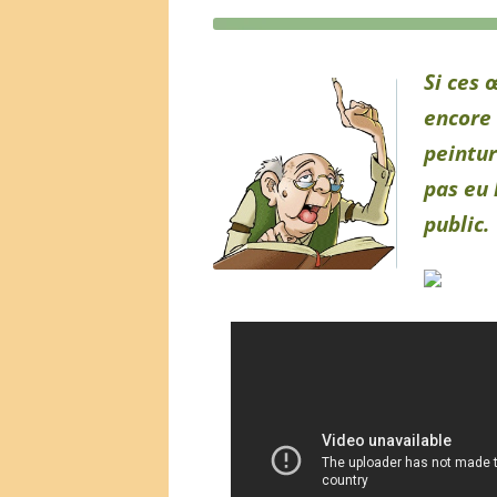
Si ces 
encore 
peintu
pas eu
public.