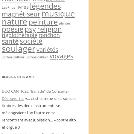
légendes
livres
Les+ lus
musique
magnétiseur
nature
peinture
plantes
psy
religion
poésie
rigolothérapie
ronchon
société
santé
soulager
variétés
voyages
verboriculteur
verboriculture
BLOGS & SITES AMIS
DUO CANTICEL "Ballade" de Concerts-
Découvertes
«… c’est comme si les sons et
timbres des deux instruments se
mélangeaient l’un l’autre en se
rencontrant avec jubilation… » contre alto
et orgue 0