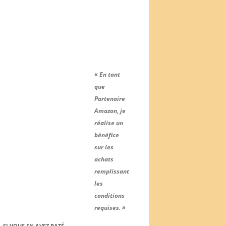
« En tant
que
Partenaire
Amazon, je
réalise un
bénéfice
sur les
achats
remplissant
les
conditions
requises. »
SI VOUS EN AVEZ RATÉ….