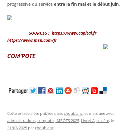
progressive du service
entre la fin mai et le début juin
.
SOURCES : https://www.capital.fr
https://www.msn.com/fr
COM’POTE
Cette entrée a été publiée dans
choublanc
, et marquée avec
administrations
,
compote
,
IMPÔTS 2025
,
Livret A
,
société
, le
31/03/2025
par
choublanc
.