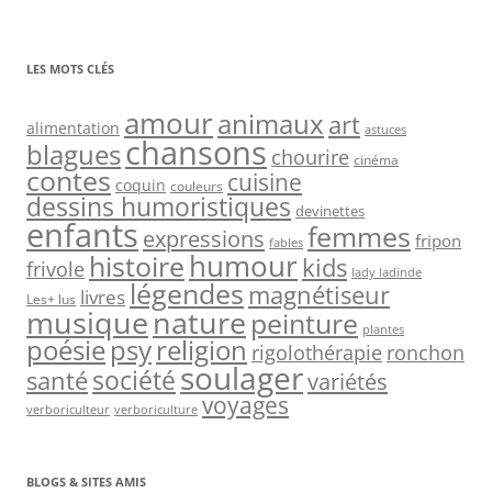
LES MOTS CLÉS
amour
animaux
art
alimentation
astuces
chansons
blagues
chourire
cinéma
contes
cuisine
coquin
couleurs
dessins humoristiques
devinettes
enfants
femmes
expressions
fripon
fables
humour
histoire
kids
frivole
lady ladinde
légendes
magnétiseur
livres
Les+ lus
nature
musique
peinture
plantes
psy
religion
poésie
rigolothérapie
ronchon
soulager
société
santé
variétés
voyages
verboriculteur
verboriculture
BLOGS & SITES AMIS