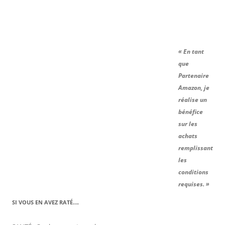
« En tant
que
Partenaire
Amazon, je
réalise un
bénéfice
sur les
achats
remplissant
les
conditions
requises. »
SI VOUS EN AVEZ RATÉ….