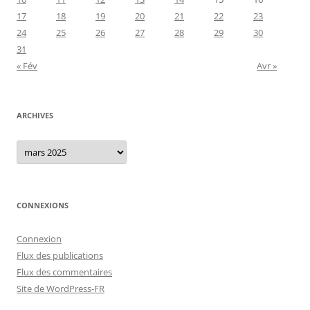
17
18
19
20
21
22
23
24
25
26
27
28
29
30
31
« Fév
Avr »
ARCHIVES
Archives
CONNEXIONS
Connexion
Flux des publications
Flux des commentaires
Site de WordPress-FR