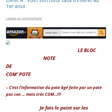
Livret A : Voici son futur taux d’intérêt au
1er aout
Laisser un commentaire
LE BLOC
NOTE
DE
COM’ POTE
– C’est l’information du pote âgé faite par un pote
pas con … mais très COM…!!!
Je fais le point sur les