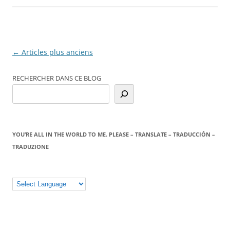
Navigation
←
Articles plus anciens
des
RECHERCHER DANS CE BLOG
articles
YOU’RE ALL IN THE WORLD TO ME. PLEASE – TRANSLATE – TRADUCCIÓN –
TRADUZIONE