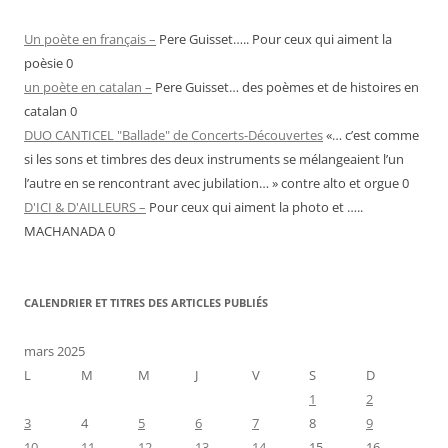
Un poète en français –
Pere Guisset….. Pour ceux qui aiment la
poèsie 0
un poète en catalan –
Pere Guisset… des poèmes et de histoires en
catalan 0
DUO CANTICEL "Ballade" de Concerts-Découvertes
«… c’est comme
si les sons et timbres des deux instruments se mélangeaient l’un
l’autre en se rencontrant avec jubilation… » contre alto et orgue 0
D'ICI & D'AILLEURS –
Pour ceux qui aiment la photo et …..
MACHANADA 0
CALENDRIER ET TITRES DES ARTICLES PUBLIÉS
mars 2025
L
M
M
J
V
S
D
1
2
3
4
5
6
7
8
9
10
11
12
13
14
15
16