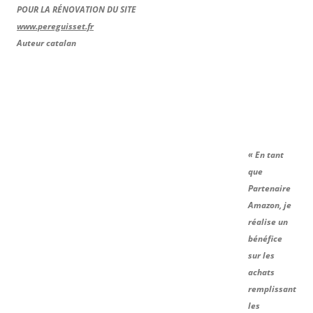
POUR LA RÉNOVATION DU SITE
www.pereguisset.fr
Auteur catalan
« En tant
que
Partenaire
Amazon, je
réalise un
bénéfice
sur les
achats
remplissant
les