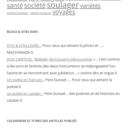
soulager
société
santé
variétés
voyages
verboriculteur
verboriculture
BLOGS & SITES AMIS
D'ICI & D'AILLEURS –
Pour ceux qui aiment la photo et …..
MACHANADA 0
DUO CANTICEL "Ballade" de Concerts-Découvertes
«… c’est comme
si les sons et timbres des deux instruments se mélangeaient l’un
l’autre en se rencontrant avec jubilation… » contre alto et orgue 0
Un poète en français –
Pere Guisset….. Pour ceux qui aiment la
poèsie 0
un poète en catalan –
Pere Guisset… des poèmes et de histoires en
catalan 0
CALENDRIER ET TITRES DES ARTICLES PUBLIÉS