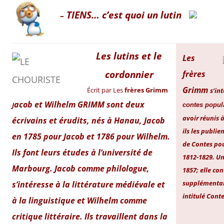
TIENS… c’est quoi un lutin
–
Les lutins et le
Les
cordonnier
frères
Grimm
Écrit par Les
frères Grimm
s’in
acob
et
Wilhelm
GRIMM sont deux
J
contes popul
avoir réunis à
écrivains et érudits, nés à Hanau, Jacob
ils les publie
en 1785 pour Jacob et 1786 pour Wilhelm.
de
Contes pou
Ils font leurs études à l’université de
1812-1829. Un
Marbourg. Jacob comme philologue,
1857; elle con
supplémentair
s’intéresse à la littérature médiévale et
intitulé
Conte
à la linguistique et Wilhelm comme
critique littéraire. Ils travaillent dans la