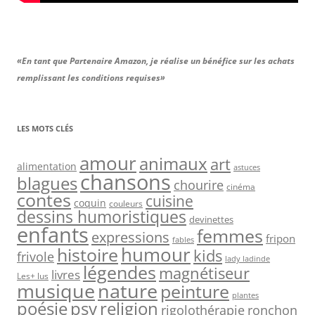
«En tant que Partenaire Amazon, je réalise un bénéfice sur les achats
remplissant les conditions requises»
LES MOTS CLÉS
amour
animaux
art
alimentation
astuces
chansons
blagues
chourire
cinéma
contes
cuisine
coquin
couleurs
dessins humoristiques
devinettes
enfants
femmes
expressions
fripon
fables
humour
histoire
kids
frivole
lady ladinde
légendes
magnétiseur
livres
Les+ lus
nature
musique
peinture
plantes
psy
religion
poésie
rigolothérapie
ronchon