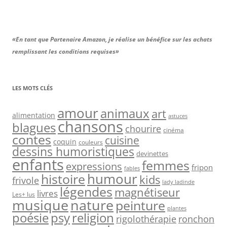
«En tant que Partenaire Amazon, je réalise un bénéfice sur les achats
remplissant les conditions requises»
LES MOTS CLÉS
amour
animaux
art
alimentation
astuces
chansons
blagues
chourire
cinéma
contes
cuisine
coquin
couleurs
dessins humoristiques
devinettes
enfants
femmes
expressions
fripon
fables
humour
histoire
kids
frivole
lady ladinde
légendes
magnétiseur
livres
Les+ lus
nature
musique
peinture
plantes
psy
religion
poésie
rigolothérapie
ronchon