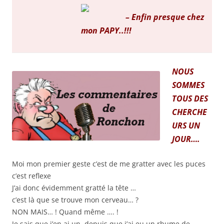
– Enfin presque chez
mon PAPY..!!!
NOUS
SOMMES
TOUS DES
CHERCHE
URS UN
JOUR….
Moi mon premier geste c’est de me gratter avec les puces
c’est reflexe
J’ai donc évidemment gratté la tête …
c’est là que se trouve mon cerveau… ?
NON MAIS… ! Quand même …. !
Je sais que j’en ai un, depuis que j’ai eu un rhume de