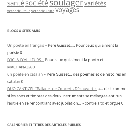
soulager
société
santé
variétés
voyages
verboriculteur
verboriculture
BLOGS & SITES AMIS
Un poète en français –
Pere Guisset….. Pour ceux qui aiment la
poèsie 0
D'ICI & D'AILLEURS –
Pour ceux qui aiment la photo et …..
MACHANADA 0
un poète en catalan –
Pere Guisset… des poèmes et de histoires en
catalan 0
DUO CANTICEL "Ballade" de Concerts-Découvertes
«… c’est comme
si les sons et timbres des deux instruments se mélangeaient l’un
l’autre en se rencontrant avec jubilation… » contre alto et orgue 0
CALENDRIER ET TITRES DES ARTICLES PUBLIÉS