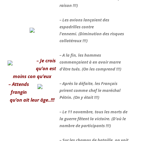
raison !!!)
– Les avions lançaient des
espadrilles contre
l’ennemi.
(Diminution des risques
collatéraux !!!)
– A la fin, les hommes
–
J
e crois
commençaient à en avoir marre
qu’on est
d’être tués.
(On les comprend !!!)
moins con qu’eux
– Après la défaite, les Français
– Attends
prirent comme chef le maréchal
frangin
Pétrin. (
On y était !!!)
qu’on ait leur âge..!!!
– Le 11 novembre, tous les morts de
la guerre fêtent la victoire.
(D’où le
nombre de participants !!!)
– Sur les champs de bataille, on voit