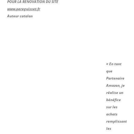
POUR LA RÉNOVATION DU SITE
www.pereguisset.fr
Auteur catalan
« En tant
que
Partenaire
Amazon, je
réalise un
bénéfice
sur les
achats
remplissant
les