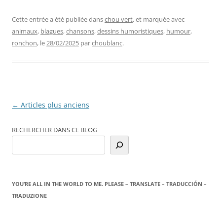
Cette entrée a été publiée dans
chou vert
, et marquée avec
animaux
,
blagues
,
chansons
,
dessins humoristiques
,
humour
,
ronchon
, le
28/02/2025
par
choublanc
.
Navigation
←
Articles plus anciens
des
RECHERCHER DANS CE BLOG
articles
YOU’RE ALL IN THE WORLD TO ME. PLEASE – TRANSLATE – TRADUCCIÓN –
TRADUZIONE