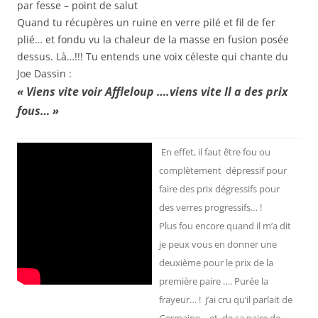
par fesse – point de salut
Quand tu récupères un ruine en verre pilé et fil de fer
plié… et fondu vu la chaleur de la masse en fusion posée
dessus. Là…!!! Tu entends une voix céleste qui chante du
Joe Dassin :
« Viens vite voir Affleloup ….viens vite Il a des prix
fous… »
En effet, il faut être fou ou
complètement dépressif pour
faire des prix dégressifs pour
des verres progressifs… !
Plus fou encore quand il m’a dit
je peux vous en donner une
deuxième pour le prix de la
première paire …. Purée la
frayeur… ! j’ai cru qu’il parlait de
Germaine… et de sa paire de