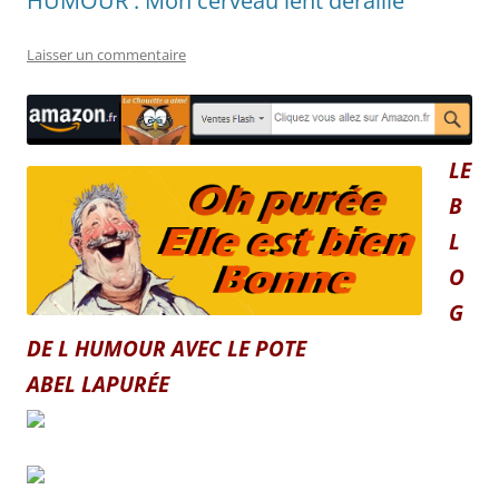
HUMOUR : Mon cerveau lent déraille
Laisser un commentaire
LE
B
L
O
G
DE L HUMOUR AVEC LE POTE
ABEL LAPURÉE