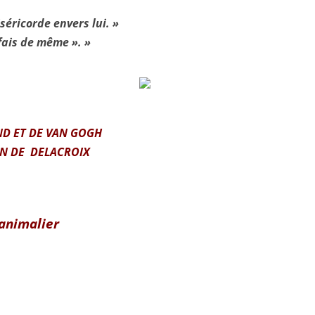
iséricorde envers lui. »
 fais de même ». »
D ET DE VAN GOGH
ON DE DELACROIX
animalier