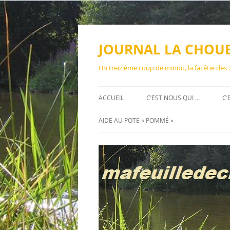
Aller
au
contenu
JOURNAL LA CHOU
Un treizième coup de minuit, la facétie des
ACCUEIL
C’EST NOUS QUI …
C’
AIDE AU POTE « POMMÉ »