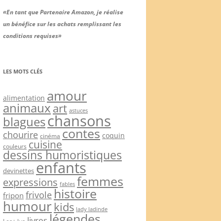
«En tant que Partenaire Amazon, je réalise
un bénéfice sur les achats remplissant les
conditions requises»
LES MOTS CLÉS
amour
alimentation
animaux
art
astuces
chansons
blagues
contes
chourire
coquin
cinéma
cuisine
couleurs
dessins humoristiques
enfants
devinettes
femmes
expressions
fables
histoire
frivole
fripon
humour
kids
lady ladinde
légendes
livres
Les+ lus