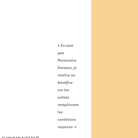
« En tant
que
Partenaire
Amazon, je
réalise un
bénéfice
sur les
achats
remplissant
les
conditions
requises. »
SI VOUS EN AVEZ RATÉ….