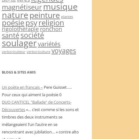
musique
magnétiseur
nature
peinture
plantes
psy
religion
poésie
rigolothérapie
ronchon
société
santé
soulager
variétés
voyages
verboriculteur
verboriculture
BLOGS & SITES AMIS
Un poète en français –
Pere Guisset…..
Pour ceux qui aiment la poèsie 0
DUO CANTICEL "Ballade" de Concerts-
Découvertes
«… c’est comme si les sons et
timbres des deux instruments se
mélangeaient l’un l’autre en se
rencontrant avec jubilation… » contre alto