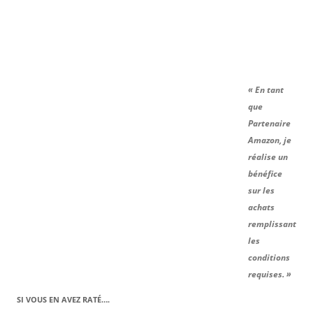
« En tant
que
Partenaire
Amazon, je
réalise un
bénéfice
sur les
achats
remplissant
les
conditions
requises. »
SI VOUS EN AVEZ RATÉ….