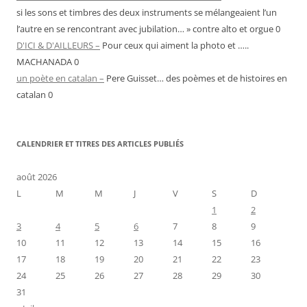
si les sons et timbres des deux instruments se mélangeaient l’un
l’autre en se rencontrant avec jubilation… » contre alto et orgue 0
D'ICI & D'AILLEURS –
Pour ceux qui aiment la photo et …..
MACHANADA 0
un poète en catalan –
Pere Guisset… des poèmes et de histoires en
catalan 0
CALENDRIER ET TITRES DES ARTICLES PUBLIÉS
août 2026
L
M
M
J
V
S
D
1
2
3
4
5
6
7
8
9
10
11
12
13
14
15
16
17
18
19
20
21
22
23
24
25
26
27
28
29
30
31