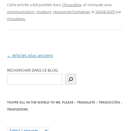
Cette entrée a été publiée dans
Choucaline
, et marquée avec
communication
,
couleurs
,
ressources humaines
, le
24/04/2025
par
choublanc
.
Navigation
←
Articles plus anciens
des
RECHERCHER DANS CE BLOG
articles
YOU’RE ALL IN THE WORLD TO ME. PLEASE – TRANSLATE – TRADUCCIÓN –
TRADUZIONE