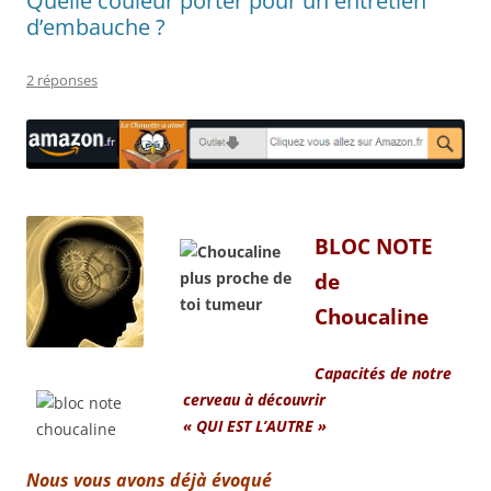
Quelle couleur porter pour un entretien
d’embauche ?
2 réponses
BLOC
N
O
T
E
de
Choucaline
Capacités de notre
cerveau à découvrir
« QUI EST L’AUTRE »
Nous vous avons déjà évoqué