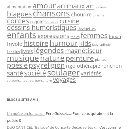
amour
animaux
art
alimentation
astuces
chansons
blagues
chourire
cinéma
contes
cuisine
coquin
couleurs
dessins humoristiques
devinettes
enfants
femmes
expressions
fripon
fables
humour
histoire
kids
frivole
lady ladinde
légendes
magnétiseur
livres
Les+ lus
nature
musique
peinture
plantes
psy
religion
poésie
rigolothérapie
ronchon
soulager
société
santé
variétés
voyages
verboriculteur
verboriculture
BLOGS & SITES AMIS
Un poète en français –
Pere Guisset….. Pour ceux qui aiment la
poèsie 0
DUO CANTICEL "Ballade" de Concerts-Découvertes
«… c’est comme