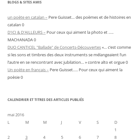
BLOGS & SITES AMIS
un poète en catalan –
Pere Guisset… des poèmes et de histoires en
catalan 0
D'ICI & D'AILLEURS –
Pour ceux qui aiment la photo et …..
MACHANADA 0
DUO CANTICEL "Ballade" de Concerts-Découvertes
«… c’est comme
si les sons et timbres des deux instruments se mélangeaient l’un
l’autre en se rencontrant avec jubilation… » contre alto et orgue 0
Un poète en français –
Pere Guisset….. Pour ceux qui aiment la
poèsie 0
CALENDRIER ET TITRES DES ARTICLES PUBLIÉS
mai 2016
L
M
M
J
V
S
D
1
2
3
4
5
6
7
8