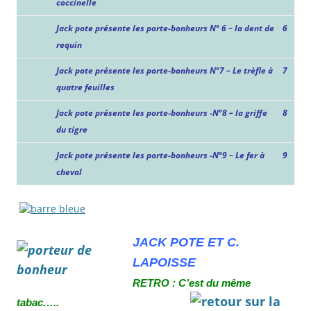
coccinelle
Jack pote présente les porte-bonheurs N° 6 – la dent de
6
requin
Jack pote présente les porte-bonheurs N°7 – Le trèfle à
7
quatre feuilles
Jack pote présente les porte-bonheurs -N°8 – la griffe
8
du tigre
Jack pote présente les porte-bonheurs -N°9 – Le fer à
9
cheval
JACK POTE ET C.
LAPOISSE
R
ETRO : C’est du même
tabac…..