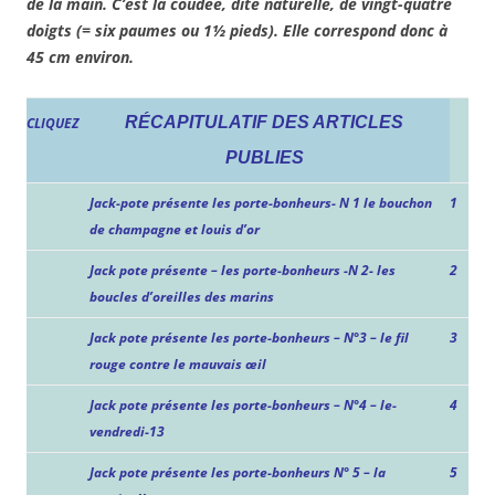
de la main. C’est la coudée, dite naturelle, de vingt-quatre
doigts (= six paumes ou 1½ pieds). Elle correspond donc à
45 cm environ.
RÉCAPITULATIF DES ARTICLES
CLIQUEZ
PUBLIES
Jack-pote présente les porte-bonheurs- N 1 le bouchon
1
de champagne et louis d’or
Jack pote présente – les porte-bonheurs -N 2- les
2
boucles d’oreilles des marins
Jack pote présente les porte-bonheurs – N°3 – le fil
3
rouge contre le mauvais œil
Jack pote présente les porte-bonheurs – N°4 – le-
4
vendredi-13
Jack pote présente les porte-bonheurs N° 5 – la
5