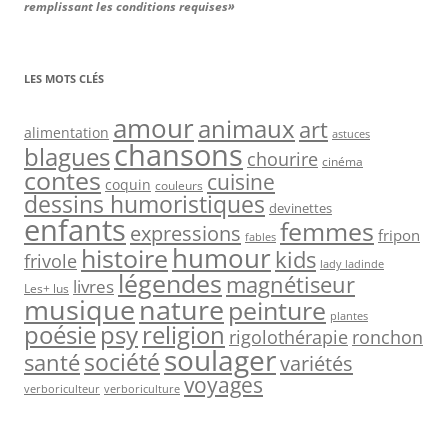
remplissant les conditions requises»
LES MOTS CLÉS
amour
animaux
art
alimentation
astuces
chansons
blagues
chourire
cinéma
contes
cuisine
coquin
couleurs
dessins humoristiques
devinettes
enfants
femmes
expressions
fripon
fables
humour
histoire
kids
frivole
lady ladinde
légendes
magnétiseur
livres
Les+ lus
nature
musique
peinture
plantes
psy
religion
poésie
rigolothérapie
ronchon
soulager
société
santé
variétés
voyages
verboriculteur
verboriculture