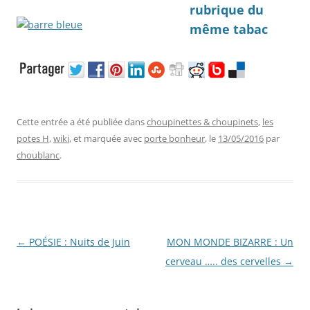
Cette entrée a été publiée dans
choupinettes & choupinets
,
les
potes H
,
wiki
, et marquée avec
porte bonheur
, le
13/05/2016
par
choublanc
.
Navigation
←
POÉSIE : Nuits de Juin
MON MONDE BIZARRE : Un
des
cerveau ….. des cervelles
→
articles