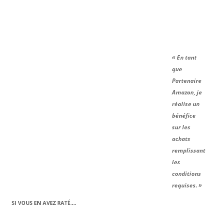
« En tant
que
Partenaire
Amazon, je
réalise un
bénéfice
sur les
achats
remplissant
les
conditions
requises. »
SI VOUS EN AVEZ RATÉ….