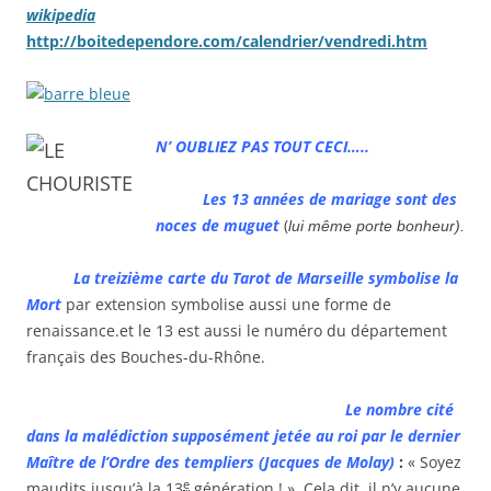
wikipedia
http://boitedependore.com/calendrier/vendredi.htm
N’ OUBLIEZ PAS TOUT CECI…..
Les 13 années de mariage sont des
noces de muguet
(
lui même porte bonheur).
La treizième carte du Tarot de Marseille symbolise la
Mort
par extension symbolise aussi une forme de
renaissance.et le 13 est aussi le numéro du département
français des Bouches-du-Rhône.
Le nombre cité
dans la malédiction supposément jetée au roi par le dernier
Maître de l’Ordre des templiers (Jacques de Molay)
:
« Soyez
e
maudits jusqu’à la
13
génération ! ». Cela dit, il n’y aucune