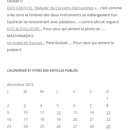
catalan 0
DUO CANTICEL "Ballade" de Concerts-Découvertes
«… c’est comme
si les sons et timbres des deux instruments se mélangeaient l’un
l’autre en se rencontrant avec jubilation… » contre alto et orgue 0
D'ICI & D'AILLEURS –
Pour ceux qui aiment la photo et …..
MACHANADA 0
Un poète en français –
Pere Guisset….. Pour ceux qui aiment la
poèsie 0
CALENDRIER ET TITRES DES ARTICLES PUBLIÉS
décembre 2013
L
M
M
J
V
S
D
1
2
3
4
5
6
7
8
9
10
11
12
13
14
15
16
17
18
19
20
21
22
23
24
25
26
27
28
29