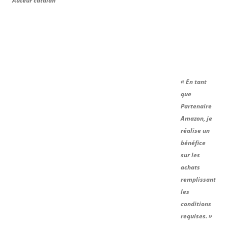
Auteur catalan
« En tant
que
Partenaire
Amazon, je
réalise un
bénéfice
sur les
achats
remplissant
les
conditions
requises. »