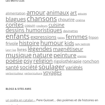
LES MOTS CLÉS
amour
animaux
art
alimentation
astuces
chansons
blagues
chourire
cinéma
contes
cuisine
coquin
couleurs
dessins humoristiques
devinettes
enfants
femmes
expressions
fripon
fables
humour
histoire
kids
frivole
lady ladinde
légendes
magnétiseur
livres
Les+ lus
nature
musique
peinture
plantes
psy
religion
poésie
rigolothérapie
ronchon
soulager
société
santé
variétés
voyages
verboriculteur
verboriculture
BLOGS & SITES AMIS
un poète en catalan –
Pere Guisset… des poèmes et de histoires en