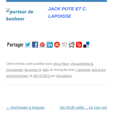
JACK POTE ET C.
LAPOISSE
Cette entrée a été publiée dans
chou fleur
,
choupinettes &
choupinets
,
les potes H
,
wiki
, et marquée avec
c lapoisse
,
jack pote
,
porte bonheur
, le
29/12/2013
par
choublanc
.
Navigation
←
Hommage à Hugues
UN JOUR LARA … Ce jour est