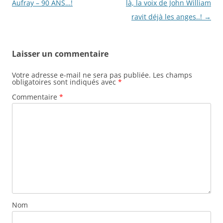
des
Aufray – 90 ANS…!
là, la voix de John William
articles
ravit déjà les anges..!
→
Laisser un commentaire
Votre adresse e-mail ne sera pas publiée.
Les champs
obligatoires sont indiqués avec
*
Commentaire
*
Nom