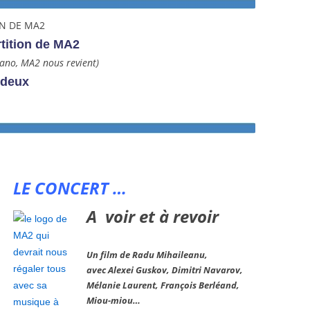
tion de MA2
iano, MA2 nous revient)
 deux
LE CONCERT …
A voir et à revoir
Un film de
Radu Mihaileanu
,
avec A
lexei Guskov, Dimitri Navarov,
Mélanie Laurent
,
François Berléand
,
Miou-miou
…