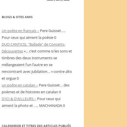
BLOGS & SITES AMIS
Un poète en français –
Pere Guisset…..
Pour ceux qui aiment la poèsie 0
DUO CANTICEL "Ballade" de Concerts-
Découvertes
«… c’est comme si les sons et
timbres des deux instruments se
mélangeaient l’un l’autre en se
rencontrant avec jubilation… » contre alto
et orgue 0
un poète en catalan –
Pere Guisset… des
poèmes et de histoires en catalan 0
D'ICI & D'AILLEURS –
Pour ceux qui
aiment la photo et ….. MACHANADA 0
CALENDRIER ET TITRES DES ARTICLES PUBLIÉS