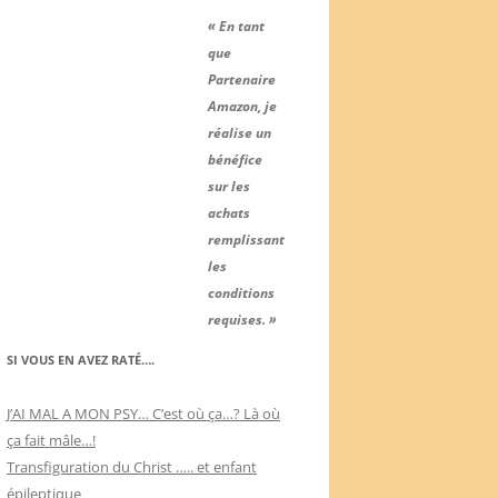
« En tant
que
Partenaire
Amazon, je
réalise un
bénéfice
sur les
achats
remplissant
les
conditions
requises. »
SI VOUS EN AVEZ RATÉ….
J’AI MAL A MON PSY… C’est où ça…? Là où
ça fait mâle…!
Transfiguration du Christ ….. et enfant
épileptique