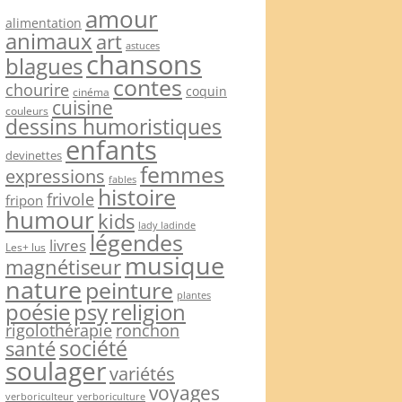
amour
alimentation
animaux
art
astuces
chansons
blagues
contes
chourire
coquin
cinéma
cuisine
couleurs
dessins humoristiques
enfants
devinettes
femmes
expressions
fables
histoire
frivole
fripon
humour
kids
lady ladinde
légendes
livres
Les+ lus
musique
magnétiseur
nature
peinture
plantes
psy
religion
poésie
rigolothérapie
ronchon
société
santé
soulager
variétés
voyages
verboriculteur
verboriculture