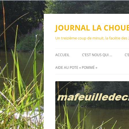
Aller
au
contenu
JOURNAL LA CHOU
Un treizième coup de minuit, la facétie des
ACCUEIL
C’EST NOUS QUI …
C’
AIDE AU POTE « POMMÉ »