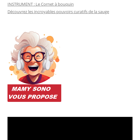
INSTRUMENT : Le Cornet à bouquin
Découvrez les incroyables pouvoirs curatifs de la sauge