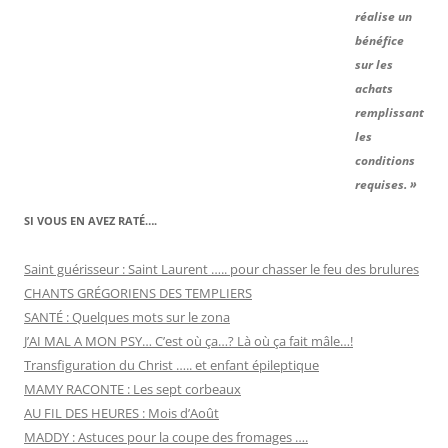
réalise un
bénéfice
sur les
achats
remplissant
les
conditions
requises. »
SI VOUS EN AVEZ RATÉ….
Saint guérisseur : Saint Laurent ….. pour chasser le feu des brulures
CHANTS GRÉGORIENS DES TEMPLIERS
SANTÉ : Quelques mots sur le zona
J’AI MAL A MON PSY… C’est où ça…? Là où ça fait mâle…!
Transfiguration du Christ ….. et enfant épileptique
MAMY RACONTE : Les sept corbeaux
AU FIL DES HEURES : Mois d’Août
MADDY : Astuces pour la coupe des fromages ….