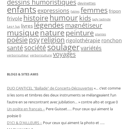
dessins humoristiques
devinettes
enfants
femmes
expressions
fripon
fables
humour
histoire
kids
frivole
lady ladinde
légendes
magnétiseur
livres
Les+ lus
musique
nature
peinture
plantes
psy
religion
poésie
rigolothérapie
ronchon
soulager
société
santé
variétés
voyages
verboriculteur
verboriculture
BLOGS & SITES AMIS
DUO CANTICEL "Ballade" de Concerts-Découvertes
«… c’est comme
si les sons et timbres des deux instruments se mélangeaient l’un
l’autre en se rencontrant avec jubilation… » contre alto et orgue 0
Un poète en français –
Pere Guisset….. Pour ceux qui aiment la
poèsie 0
D'ICI & D'AILLEURS –
Pour ceux qui aiment la photo et …..