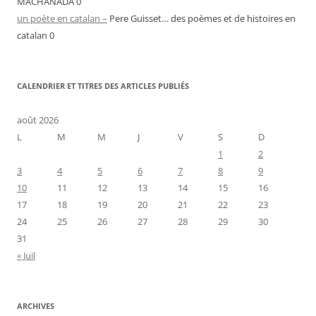
MACHANADA 0
un poète en catalan –
Pere Guisset… des poèmes et de histoires en
catalan 0
CALENDRIER ET TITRES DES ARTICLES PUBLIÉS
août 2026
L
M
M
J
V
S
D
1
2
3
4
5
6
7
8
9
10
11
12
13
14
15
16
17
18
19
20
21
22
23
24
25
26
27
28
29
30
31
« Juil
ARCHIVES