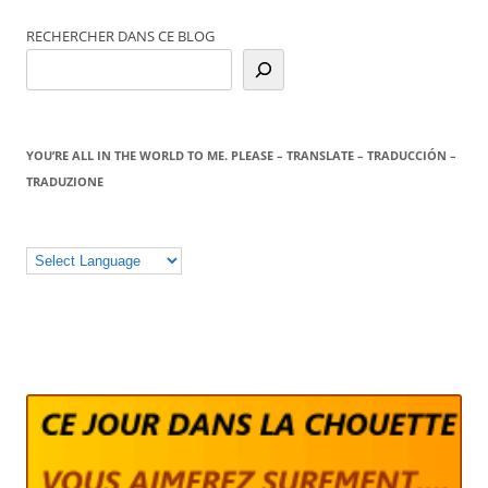
des
RECHERCHER DANS CE BLOG
articles
YOU’RE ALL IN THE WORLD TO ME. PLEASE – TRANSLATE – TRADUCCIÓN –
TRADUZIONE