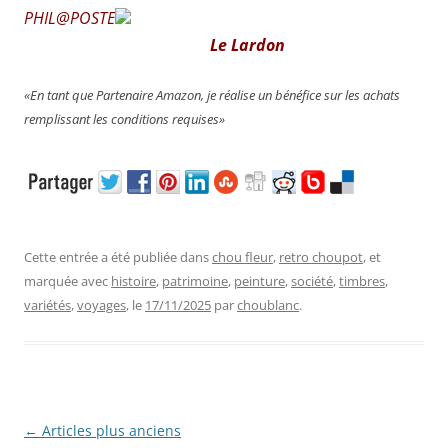
PHIL@POSTE
Le Lardon
«En tant que Partenaire Amazon, je réalise un bénéfice sur les achats
remplissant les conditions requises»
Cette entrée a été publiée dans
chou fleur
,
retro choupot
, et
marquée avec
histoire
,
patrimoine
,
peinture
,
société
,
timbres
,
variétés
,
voyages
, le
17/11/2025
par
choublanc
.
Navigation
←
Articles plus anciens