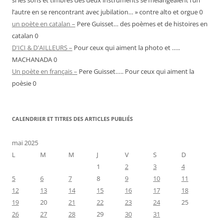
si les sons et timbres des deux instruments se mélangeaient l’un
l’autre en se rencontrant avec jubilation… » contre alto et orgue 0
un poète en catalan –
Pere Guisset… des poèmes et de histoires en
catalan 0
D'ICI & D'AILLEURS –
Pour ceux qui aiment la photo et …..
MACHANADA 0
Un poète en français –
Pere Guisset….. Pour ceux qui aiment la
poèsie 0
CALENDRIER ET TITRES DES ARTICLES PUBLIÉS
mai 2025
L
M
M
J
V
S
D
1
2
3
4
5
6
7
8
9
10
11
12
13
14
15
16
17
18
19
20
21
22
23
24
25
26
27
28
29
30
31