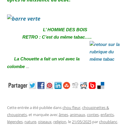
L’ HOMME DES BOIS
RETRO : C’est du même tabac….
.
La Chouette a fait un vol avec la
…
colombe
Cette entrée a été publiée dans
chou fleur
,
choupinettes &
choupinets
, et marquée avec
âmes
,
animaux
,
contes
,
enfants
,
légendes
,
nature
,
oiseaux
,
religion
, le
21/05/2025
par
choublanc
.