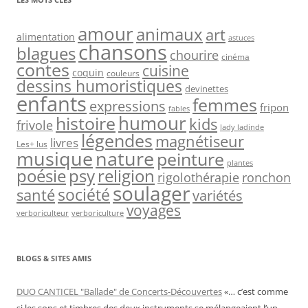
amour
animaux
art
alimentation
astuces
chansons
blagues
chourire
cinéma
contes
cuisine
coquin
couleurs
dessins humoristiques
devinettes
enfants
femmes
expressions
fripon
fables
humour
histoire
kids
frivole
lady ladinde
légendes
magnétiseur
livres
Les+ lus
nature
musique
peinture
plantes
psy
religion
poésie
rigolothérapie
ronchon
soulager
société
santé
variétés
voyages
verboriculteur
verboriculture
BLOGS & SITES AMIS
DUO CANTICEL "Ballade" de Concerts-Découvertes
«… c’est comme