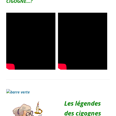
CIGOGNE…?
Les légendes
des cigognes