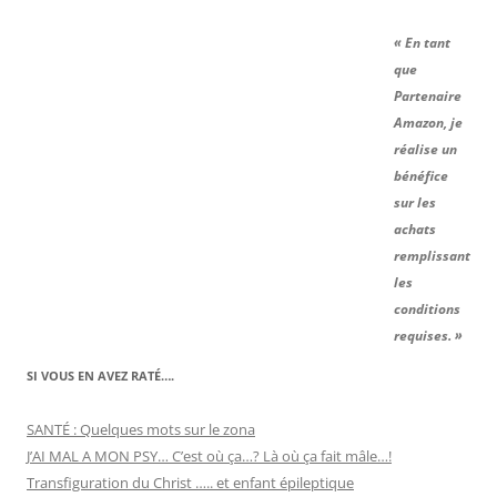
« En tant
que
Partenaire
Amazon, je
réalise un
bénéfice
sur les
achats
remplissant
les
conditions
requises. »
SI VOUS EN AVEZ RATÉ….
SANTÉ : Quelques mots sur le zona
J’AI MAL A MON PSY… C’est où ça…? Là où ça fait mâle…!
Transfiguration du Christ ….. et enfant épileptique