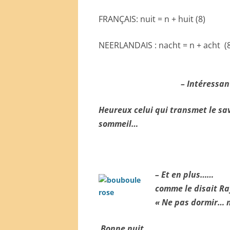
FRANÇAIS: nuit = n + huit (8)
NEERLANDAIS : nacht = n + acht (
– Intéressant
Heureux celui qui transmet le sav
sommeil…
– Et en plus……
comme le disait R
« Ne pas dormir… n
Bonne nuit…