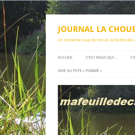
Aller
au
contenu
JOURNAL LA CHOU
Un treizième coup de minuit, la facétie des
ACCUEIL
C’EST NOUS QUI …
C’
AIDE AU POTE « POMMÉ »