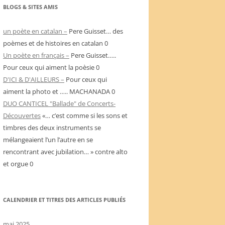
BLOGS & SITES AMIS
un poète en catalan –
Pere Guisset… des
poèmes et de histoires en catalan 0
Un poète en français –
Pere Guisset…..
Pour ceux qui aiment la poèsie 0
D'ICI & D'AILLEURS –
Pour ceux qui
aiment la photo et ….. MACHANADA 0
DUO CANTICEL "Ballade" de Concerts-
Découvertes
«… c’est comme si les sons et
timbres des deux instruments se
mélangeaient l’un l’autre en se
rencontrant avec jubilation… » contre alto
et orgue 0
CALENDRIER ET TITRES DES ARTICLES PUBLIÉS
mai 2025