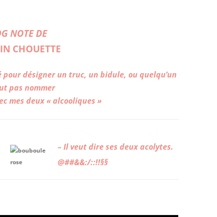
OG NOTE DE
IN CHOUETTE
 pour désigner un truc, un bidule, ou
quelqu’un
ut
pas nommer
ec mes deux « alcooliques »
– Il veut dire ses deux acolytes.
@##&&:/::!!§§