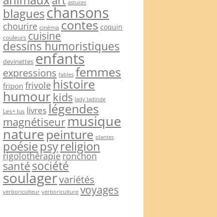
art
astuces
chansons
blagues
contes
chourire
coquin
cinéma
cuisine
couleurs
dessins humoristiques
enfants
devinettes
femmes
expressions
fables
histoire
frivole
fripon
humour
kids
lady ladinde
légendes
livres
Les+ lus
musique
magnétiseur
nature
peinture
plantes
psy
religion
poésie
rigolothérapie
ronchon
société
santé
soulager
variétés
voyages
verboriculteur
verboriculture