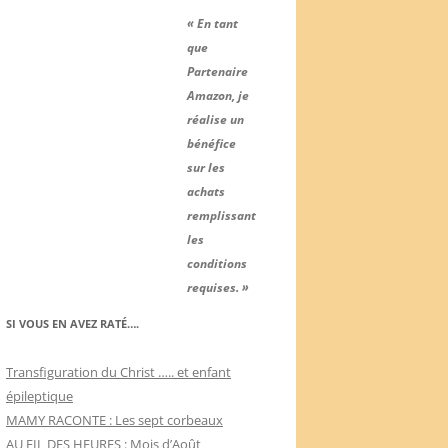
« En tant
que
Partenaire
Amazon, je
réalise un
bénéfice
sur les
achats
remplissant
les
conditions
requises. »
SI VOUS EN AVEZ RATÉ….
Transfiguration du Christ ….. et enfant
épileptique
MAMY RACONTE : Les sept corbeaux
AU FIL DES HEURES : Mois d’Août