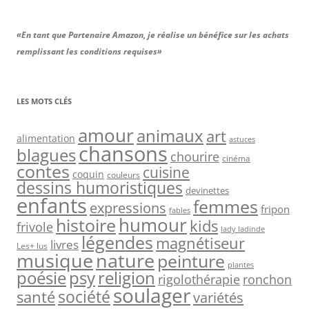
«En tant que Partenaire Amazon, je réalise un bénéfice sur les achats
remplissant les conditions requises»
LES MOTS CLÉS
amour
animaux
art
alimentation
astuces
chansons
blagues
chourire
cinéma
contes
cuisine
coquin
couleurs
dessins humoristiques
devinettes
enfants
femmes
expressions
fripon
fables
humour
histoire
kids
frivole
lady ladinde
légendes
magnétiseur
livres
Les+ lus
musique
nature
peinture
plantes
psy
religion
poésie
rigolothérapie
ronchon
soulager
société
santé
variétés