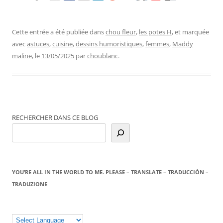
Cette entrée a été publiée dans
chou fleur
,
les potes H
, et marquée
avec
astuces
,
cuisine
,
dessins humoristiques
,
femmes
,
Maddy
maline
, le
13/05/2025
par
choublanc
.
RECHERCHER DANS CE BLOG
YOU’RE ALL IN THE WORLD TO ME. PLEASE – TRANSLATE – TRADUCCIÓN –
TRADUZIONE