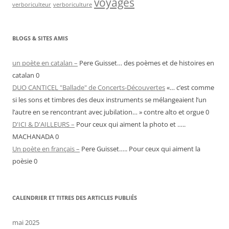
voyages
verboriculteur
verboriculture
BLOGS & SITES AMIS
un poète en catalan –
Pere Guisset… des poèmes et de histoires en
catalan 0
DUO CANTICEL "Ballade" de Concerts-Découvertes
«… c’est comme
si les sons et timbres des deux instruments se mélangeaient l’un
l’autre en se rencontrant avec jubilation… » contre alto et orgue 0
D'ICI & D'AILLEURS –
Pour ceux qui aiment la photo et …..
MACHANADA 0
Un poète en français –
Pere Guisset….. Pour ceux qui aiment la
poèsie 0
CALENDRIER ET TITRES DES ARTICLES PUBLIÉS
mai 2025