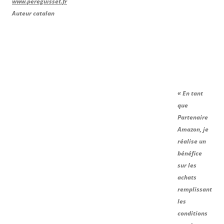
www.pereguisset.fr
Auteur catalan
« En tant
que
Partenaire
Amazon, je
réalise un
bénéfice
sur les
achats
remplissant
les
conditions