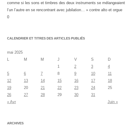
comme si les sons et timbres des deux instruments se mélangeaient
l’un l’autre en se rencontrant avec jubilation… » contre alto et orgue
0
CALENDRIER ET TITRES DES ARTICLES PUBLIÉS
mai 2025
L
M
M
J
V
S
D
1
2
3
4
5
6
7
8
9
10
11
12
13
14
15
16
17
18
19
20
21
22
23
24
25
26
27
28
29
30
31
« Avr
Juin »
ARCHIVES