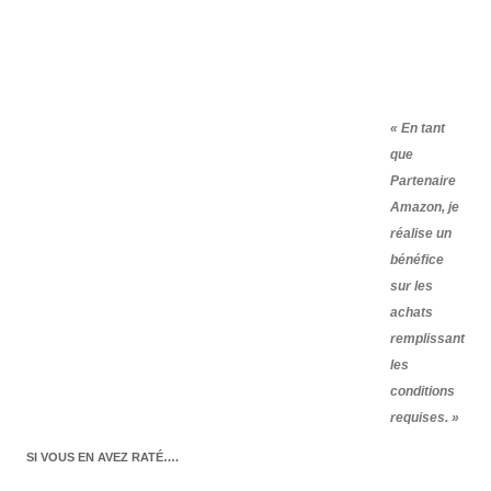
« En tant
que
Partenaire
Amazon, je
réalise un
bénéfice
sur les
achats
remplissant
les
conditions
requises. »
SI VOUS EN AVEZ RATÉ….