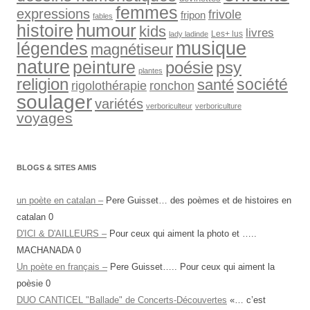
femmes
expressions
frivole
fripon
fables
humour
histoire
kids
livres
Les+ lus
lady ladinde
musique
légendes
magnétiseur
nature
peinture
psy
poésie
plantes
religion
société
santé
rigolothérapie
ronchon
soulager
variétés
verboriculteur
verboriculture
voyages
BLOGS & SITES AMIS
un poète en catalan –
Pere Guisset… des poèmes et de histoires en
catalan 0
D'ICI & D'AILLEURS –
Pour ceux qui aiment la photo et …..
MACHANADA 0
Un poète en français –
Pere Guisset….. Pour ceux qui aiment la
poèsie 0
DUO CANTICEL "Ballade" de Concerts-Découvertes
«… c’est