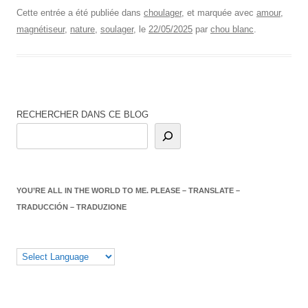
Cette entrée a été publiée dans
choulager
, et marquée avec
amour
,
magnétiseur
,
nature
,
soulager
, le
22/05/2025
par
chou blanc
.
RECHERCHER DANS CE BLOG
YOU’RE ALL IN THE WORLD TO ME. PLEASE – TRANSLATE –
TRADUCCIÓN – TRADUZIONE