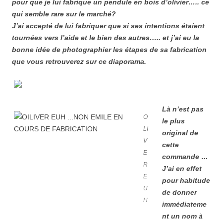
pour que je lui fabrique un pendule en bois d’olivier….. ce
qui semble rare sur le marché?
J’ai accepté de lui fabriquer que si ses intentions étaient
tournées vers l’aide et le bien des autres….. et j’ai eu la
bonne idée de photographier les étapes de sa fabrication
que vous retrouverez sur ce diaporama.
Là n’est pas
O
le plus
LI
original de
V
cette
E
commande …
R
J’ai en effet
E
pour habitude
U
de donner
H
immédiateme
nt un nom à