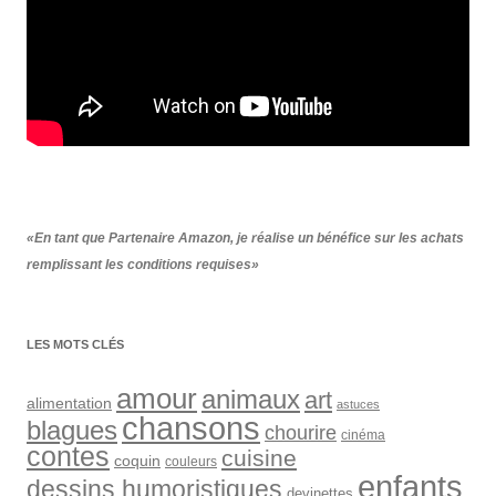
«En tant que Partenaire Amazon, je réalise un bénéfice sur les achats
remplissant les conditions requises»
LES MOTS CLÉS
amour
animaux
art
alimentation
astuces
chansons
blagues
chourire
cinéma
contes
cuisine
coquin
couleurs
enfants
dessins humoristiques
devinettes