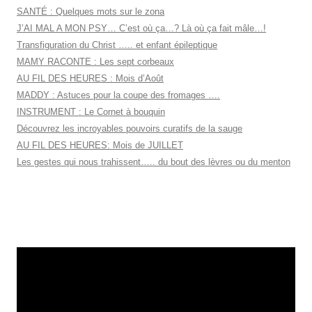
SANTÉ : Quelques mots sur le zona
J’AI MAL A MON PSY… C’est où ça…? Là où ça fait mâle…!
Transfiguration du Christ ….. et enfant épileptique
MAMY RACONTE : Les sept corbeaux
AU FIL DES HEURES : Mois d’Août
MADDY : Astuces pour la coupe des fromages ….
INSTRUMENT : Le Cornet à bouquin
Découvrez les incroyables pouvoirs curatifs de la sauge
AU FIL DES HEURES: Mois de JUILLET
Les gestes qui nous trahissent….. du bout des lèvres ou du menton