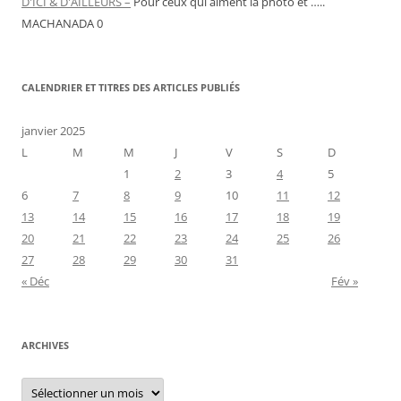
D'ICI & D'AILLEURS –
Pour ceux qui aiment la photo et …..
MACHANADA 0
CALENDRIER ET TITRES DES ARTICLES PUBLIÉS
janvier 2025
L
M
M
J
V
S
D
1
2
3
4
5
6
7
8
9
10
11
12
13
14
15
16
17
18
19
20
21
22
23
24
25
26
27
28
29
30
31
« Déc
Fév »
ARCHIVES
Archives