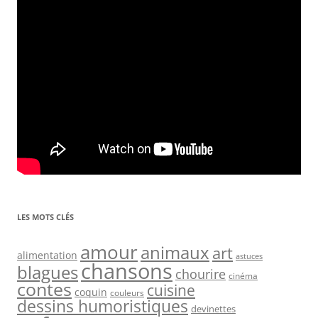
LES MOTS CLÉS
amour
animaux
art
alimentation
astuces
chansons
blagues
chourire
cinéma
contes
cuisine
coquin
couleurs
dessins humoristiques
devinettes