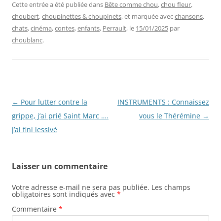
Cette entrée a été publiée dans
Bête comme chou
,
chou fleur
,
choubert
,
choupinettes & choupinets
, et marquée avec
chansons
,
chats
,
cinéma
,
contes
,
enfants
,
Perrault
, le
15/01/2025
par
choublanc
.
Navigation
←
Pour lutter contre la
INSTRUMENTS : Connaissez
des
grippe, j’ai prié Saint Marc ….
vous le Thérémine
→
articles
j’ai fini lessivé
Laisser un commentaire
Votre adresse e-mail ne sera pas publiée.
Les champs
obligatoires sont indiqués avec
*
Commentaire
*