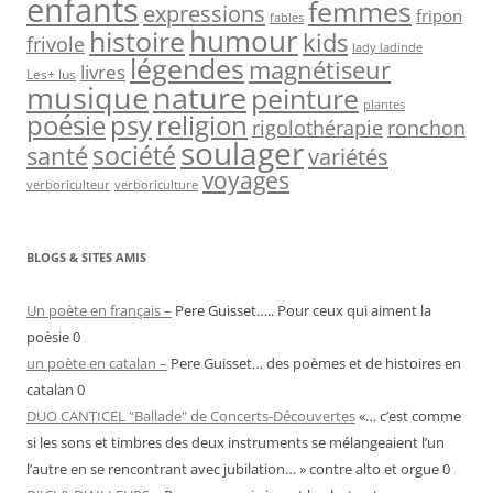
enfants
femmes
expressions
fripon
fables
humour
histoire
kids
frivole
lady ladinde
légendes
magnétiseur
livres
Les+ lus
nature
musique
peinture
plantes
psy
religion
poésie
rigolothérapie
ronchon
soulager
société
santé
variétés
voyages
verboriculteur
verboriculture
BLOGS & SITES AMIS
Un poète en français –
Pere Guisset….. Pour ceux qui aiment la
poèsie 0
un poète en catalan –
Pere Guisset… des poèmes et de histoires en
catalan 0
DUO CANTICEL "Ballade" de Concerts-Découvertes
«… c’est comme
si les sons et timbres des deux instruments se mélangeaient l’un
l’autre en se rencontrant avec jubilation… » contre alto et orgue 0