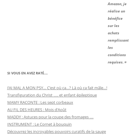
Amazon, je
réalise un
bénéfice
sur les
achats
remplissant
les
conditions
requises. »
SI VOUS EN AVEZ RATÉ….
J’AI MAL A MON PSY… C’est où ça…? Là où ça fait mâle…!
Transfiguration du Christ ….. et enfant épileptique
MAMY RACONTE : Les sept corbeaux
AU FIL DES HEURES : Mois d’Août
MADDY : Astuces pour la coupe des fromages ….
INSTRUMENT : Le Cornet à bouquin
Découvrez les incroyables pouvoirs curatifs de la sauge