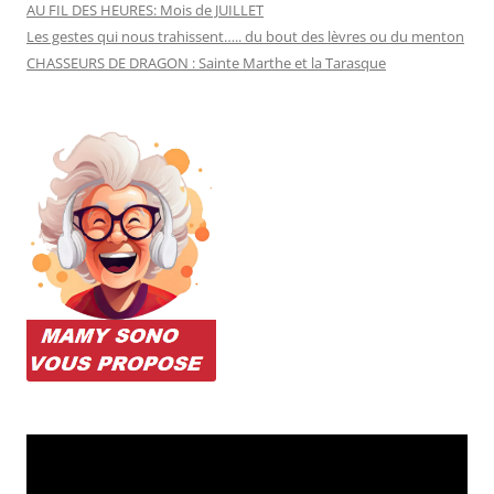
AU FIL DES HEURES: Mois de JUILLET
Les gestes qui nous trahissent….. du bout des lèvres ou du menton
CHASSEURS DE DRAGON : Sainte Marthe et la Tarasque