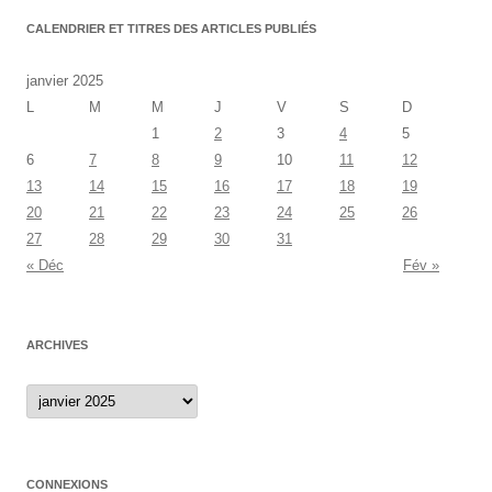
CALENDRIER ET TITRES DES ARTICLES PUBLIÉS
janvier 2025
L
M
M
J
V
S
D
1
2
3
4
5
6
7
8
9
10
11
12
13
14
15
16
17
18
19
20
21
22
23
24
25
26
27
28
29
30
31
« Déc
Fév »
ARCHIVES
Archives
CONNEXIONS