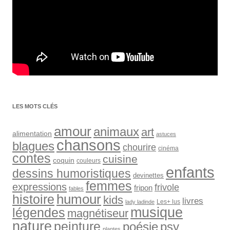
LES MOTS CLÉS
amour
animaux
art
alimentation
astuces
chansons
blagues
chourire
cinéma
contes
cuisine
coquin
couleurs
enfants
dessins humoristiques
devinettes
femmes
expressions
frivole
fripon
fables
humour
histoire
kids
livres
Les+ lus
lady ladinde
musique
légendes
magnétiseur
nature
peinture
psy
poésie
plantes