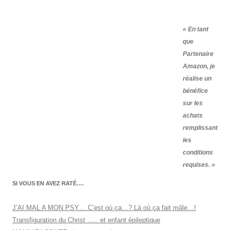
« En tant
que
Partenaire
Amazon, je
réalise un
bénéfice
sur les
achats
remplissant
les
conditions
requises. »
SI VOUS EN AVEZ RATÉ….
J’AI MAL A MON PSY… C’est où ça…? Là où ça fait mâle…!
Transfiguration du Christ ….. et enfant épileptique