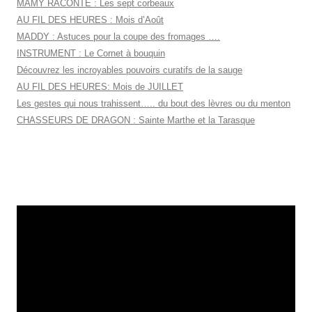
MAMY RACONTE : Les sept corbeaux
AU FIL DES HEURES : Mois d’Août
MADDY : Astuces pour la coupe des fromages ….
INSTRUMENT : Le Cornet à bouquin
Découvrez les incroyables pouvoirs curatifs de la sauge
AU FIL DES HEURES: Mois de JUILLET
Les gestes qui nous trahissent….. du bout des lèvres ou du menton
CHASSEURS DE DRAGON : Sainte Marthe et la Tarasque