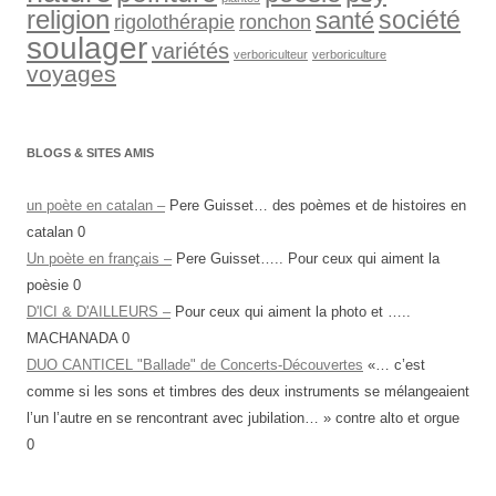
religion
société
santé
rigolothérapie
ronchon
soulager
variétés
verboriculteur
verboriculture
voyages
BLOGS & SITES AMIS
un poète en catalan –
Pere Guisset… des poèmes et de histoires en
catalan 0
Un poète en français –
Pere Guisset….. Pour ceux qui aiment la
poèsie 0
D'ICI & D'AILLEURS –
Pour ceux qui aiment la photo et …..
MACHANADA 0
DUO CANTICEL "Ballade" de Concerts-Découvertes
«… c’est
comme si les sons et timbres des deux instruments se mélangeaient
l’un l’autre en se rencontrant avec jubilation… » contre alto et orgue
0