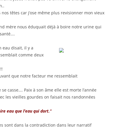
n..
s nos têtes car j’ose même plus revisionner mon vieux
d mère nous éduquait déjà à boire notre urine qui
 santé….
au disait, il y a
essemblait comme deux
!!
rouvant que notre facteur me ressemblait
le se casse…. Paix à son âme elle est morte l’année
c les vieilles gourdes on faisait nos randonnées
pire eau que l’eau qui dort.”
es sont dans la contradiction dans leur narratif