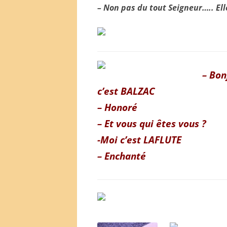
– Non pas du tout Seigneur….. Elle
– Bon
c’est BALZAC
– Honoré
– Et vous qui êtes vous ?
-Moi c’est LAFLUTE
– Enchanté