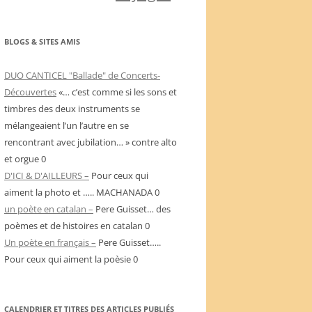
BLOGS & SITES AMIS
DUO CANTICEL "Ballade" de Concerts-
Découvertes
«… c’est comme si les sons et
timbres des deux instruments se
mélangeaient l’un l’autre en se
rencontrant avec jubilation… » contre alto
et orgue 0
D'ICI & D'AILLEURS –
Pour ceux qui
aiment la photo et ….. MACHANADA 0
un poète en catalan –
Pere Guisset… des
poèmes et de histoires en catalan 0
Un poète en français –
Pere Guisset…..
Pour ceux qui aiment la poèsie 0
CALENDRIER ET TITRES DES ARTICLES PUBLIÉS