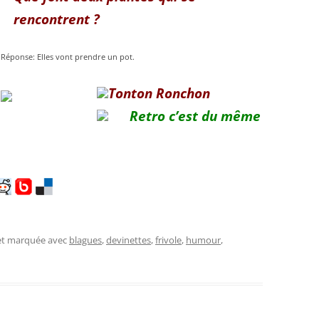
rencontrent ?
Réponse: Elles vont prendre un pot.
Tonton Ronchon
Retro c’est du même
 et marquée avec
blagues
,
devinettes
,
frivole
,
humour
,