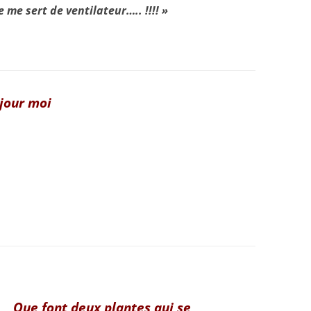
 me sert de ventilateur….. !!!! »
jour moi
Que font deux plantes qui se