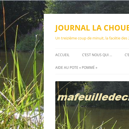
Aller
au
contenu
JOURNAL LA CHOU
Un treizième coup de minuit, la facétie des
ACCUEIL
C’EST NOUS QUI …
C’
AIDE AU POTE « POMMÉ »