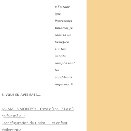
« En tant
que
Partenaire
Amazon, je
réalise un
bénéfice
sur les
achats
remplissant
les
conditions
requises. »
SI VOUS EN AVEZ RATÉ….
J’AI MAL A MON PSY… C’est où ça…? Là où
ça fait mâle…!
Transfiguration du Christ ….. et enfant
épileptique