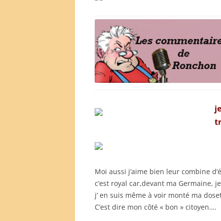
j
t
Moi aussi j’aime bien leur combine d’
c’est royal car,devant ma Germaine, j
j’ en suis même à voir monté ma dosett
C’est dire mon côté « bon » citoyen….