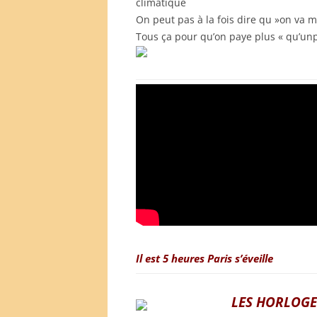
climatique
On peut pas à la fois dire qu »on va 
Tous ça pour qu’on paye plus « qu’unp
Il est 5 heures Paris s’éveille
LES HORLOGE