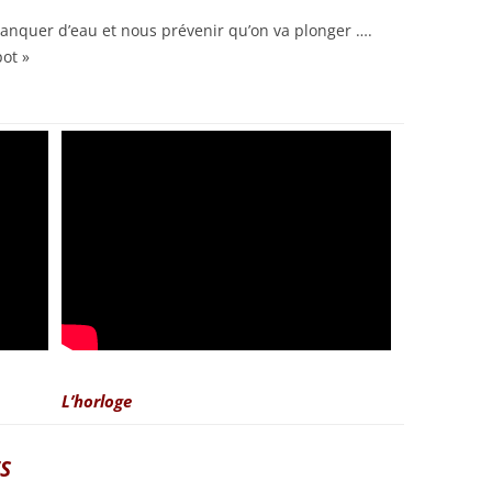
manquer d’eau et nous prévenir qu’on va plonger ….
ot »
L’horloge
S