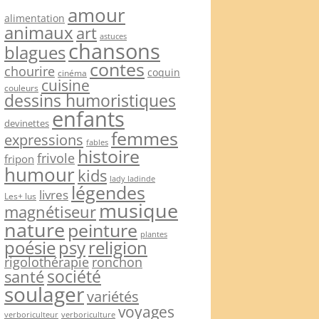
amour
alimentation
animaux
art
astuces
chansons
blagues
contes
chourire
coquin
cinéma
cuisine
couleurs
dessins humoristiques
enfants
devinettes
femmes
expressions
fables
histoire
frivole
fripon
humour
kids
lady ladinde
légendes
livres
Les+ lus
musique
magnétiseur
nature
peinture
plantes
psy
religion
poésie
rigolothérapie
ronchon
société
santé
soulager
variétés
voyages
verboriculteur
verboriculture