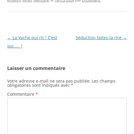
enfants
,
livres
,
peinture
, le
18/05/2024
par
choublanc
.
Navigation
←
La Vache qui rit ? C’est
Séduction faites-la rire
→
des
qui….. ?
articles
Laisser un commentaire
Votre adresse e-mail ne sera pas publiée.
Les champs
obligatoires sont indiqués avec
*
Commentaire
*