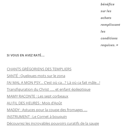
bénéfice
sur les
achats
remplissant
les
conditions
requises. »
SI VOUS EN AVEZ RATÉ….
CHANTS GRÉGORIENS DES TEMPLIERS
SANTÉ : Quelques mots sur le zona
J’AI MAL A MON PSY… C’est où ça…? Là où ça fait mâle…!
Transfiguration du Christ ….. et enfant épileptique
MAMY RACONTE : Les sept corbeaux
AU FIL DES HEURES : Mois d’Août
MADDY : Astuces pour la coupe des fromages ….
INSTRUMENT : Le Cornet à bouquin
Découvrez les incroyables pouvoirs curatifs de la sauge