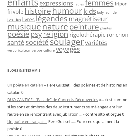
enfants
femmes
expressions
fripon
fables
humour
histoire
kids
frivole
lady ladinde
légendes
magnétiseur
livres
Les+ lus
musique
nature
peinture
plantes
psy
religion
poésie
rigolothérapie
ronchon
soulager
société
santé
variétés
voyages
verboriculteur
verboriculture
BLOGS & SITES AMIS
un poète en catalan –
Pere Guisset… des poèmes et de histoires en
catalan 0
DUO CANTICEL "Ballade" de Concerts-Découvertes
«… c’est comme
si les sons et timbres des deux instruments se mélangeaient l’un
l’autre en se rencontrant avec jubilation… » contre alto et orgue 0
Un poète en français –
Pere Guisset….. Pour ceux qui aiment la
poèsie 0
D'ICI & D'AILLEURS –
Pour ceux qui aiment la photo et …..