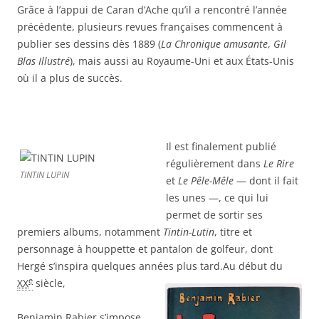
Grâce à l’appui de Caran d’Ache qu’il a rencontré l’année
précédente, plusieurs revues françaises commencent à
publier ses dessins dès 1889 (
La Chronique amusante
,
Gil
Blas Illustré
), mais aussi au Royaume-Uni et aux États-Unis
où il a plus de succès.
Il est finalement publié
régulièrement dans
Le Rire
TINTIN LUPIN
et
Le Pêle-Mêle
— dont il fait
les unes —, ce qui lui
permet de sortir ses
premiers albums, notamment
Tintin-Lutin
, titre et
personnage à houppette et pantalon de golfeur, dont
Hergé s’inspira quelques années plus tard.
Au début du
e
XX
siècle,
Benjamin Rabier s’impose