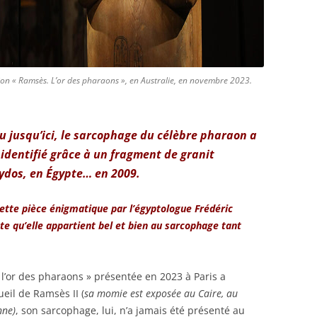
ition « Ramsès. L’or des pharaons », en Australie, en novembre 2023.
u jusqu’ici, le sarcophage du célèbre pharaon a
identifié grâce à un fragment de granit
ydos, en Égypte… en 2009.
tte pièce énigmatique par l’égyptologue Frédéric
e qu’elle appartient bel et bien au sarcophage tant
 l’or des pharaons » présentée en 2023 à Paris a
ueil de Ramsès II (
sa momie est exposée au Caire, au
nne)
, son sarcophage, lui, n’a jamais été présenté au