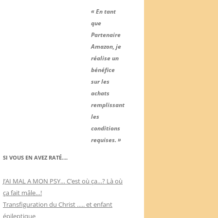
« En tant
que
Partenaire
Amazon, je
réalise un
bénéfice
sur les
achats
remplissant
les
conditions
requises. »
SI VOUS EN AVEZ RATÉ….
J’AI MAL A MON PSY… C’est où ça…? Là où
ça fait mâle…!
Transfiguration du Christ ….. et enfant
épileptique