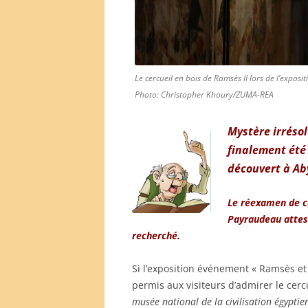
Le cercueil en bois de Ramsès II lors de l’expos
Photo: Christopher Khoury/ZUMA-REA
Mystère irrésol
finalement été 
découvert à Ab
Le réexamen de ce
Payraudeau attest
recherché.
Si l’exposition événement « Ramsès et
permis aux visiteurs d’admirer le cerc
musée national de la civilisation égyptie