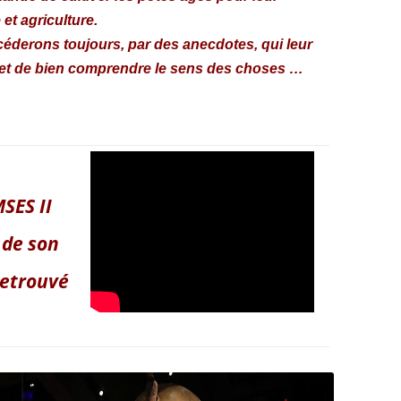
 et agriculture.
céderons toujours, par des anecdotes, qui leur
 et de bien comprendre le sens des choses …
SES II
 de son
retrouvé