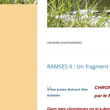
ARCHIVES QUOTIDIENNES :
RAMSES II : Un fragment
C
HRO
par le 
Dans mes chroniq
ues on m’a dem