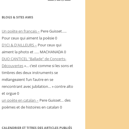
BLOGS & SITES AMIS
Un poète en français –
Pere Guisset…..
Pour ceux qui aiment la poèsie 0
D'ICI & D'AILLEURS –
Pour ceux qui
aiment la photo et ….. MACHANADA 0
DUO CANTICEL "Ballade" de Concerts-
Découvertes
«… c’est comme si les sons et
timbres des deux instruments se
mélangeaient l’un l’autre en se
rencontrant avec jubilation… » contre alto
et orgue 0
un poète en catalan –
Pere Guisset… des
poèmes et de histoires en catalan 0
CALENDRIER ET TITRES DES ARTICLES PUBLIÉS