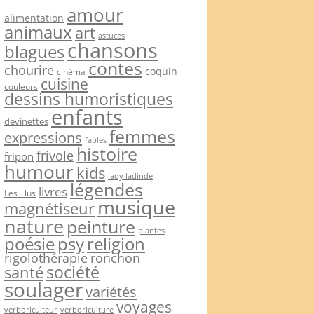
amour
alimentation
animaux
art
astuces
chansons
blagues
contes
chourire
coquin
cinéma
cuisine
couleurs
dessins humoristiques
enfants
devinettes
femmes
expressions
fables
histoire
frivole
fripon
humour
kids
lady ladinde
légendes
livres
Les+ lus
musique
magnétiseur
nature
peinture
plantes
psy
religion
poésie
rigolothérapie
ronchon
société
santé
soulager
variétés
voyages
verboriculteur
verboriculture