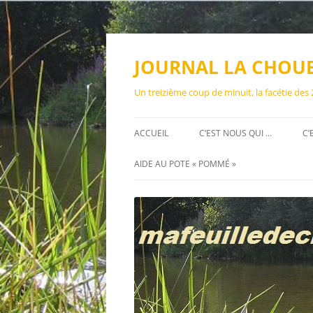
Aller
au
contenu
JOURNAL LA CHOU
Un treizième coup de minuit, la facétie des
ACCUEIL
C’EST NOUS QUI …
C’
AIDE AU POTE « POMMÉ »