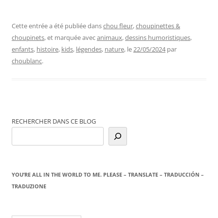
Cette entrée a été publiée dans
chou fleur
,
choupinettes &
choupinets
, et marquée avec
animaux
,
dessins humoristiques
,
enfants
,
histoire
,
kids
,
légendes
,
nature
, le
22/05/2024
par
choublanc
.
RECHERCHER DANS CE BLOG
YOU’RE ALL IN THE WORLD TO ME. PLEASE – TRANSLATE – TRADUCCIÓN –
TRADUZIONE