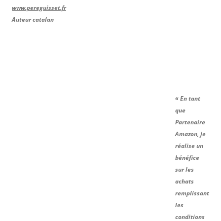
www.pereguisset.fr
Auteur catalan
« En tant
que
Partenaire
Amazon, je
réalise un
bénéfice
sur les
achats
remplissant
les
conditions