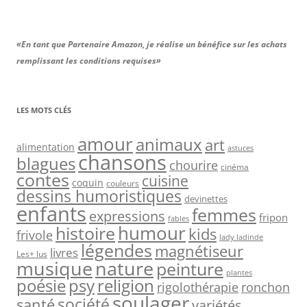
«En tant que Partenaire Amazon, je réalise un bénéfice sur les achats
remplissant les conditions requises»
LES MOTS CLÉS
amour
animaux
art
alimentation
astuces
chansons
blagues
chourire
cinéma
contes
cuisine
coquin
couleurs
dessins humoristiques
devinettes
enfants
femmes
expressions
fripon
fables
humour
histoire
kids
frivole
lady ladinde
légendes
magnétiseur
livres
Les+ lus
nature
musique
peinture
plantes
psy
religion
poésie
rigolothérapie
ronchon
soulager
société
santé
variétés