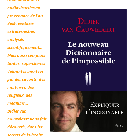
audiovisuelles en
provenance de l’au-
delà, contacts
extraterrestres
analysés
scientifiquement…
Mais aussi complots
tordus, supercheries
délirantes montées
par des savants, des
militaires, des
religieux, des
médiums…
Didier van
Cauwelaert nous fait
découvrir, dans les
secrets de l’Histoire