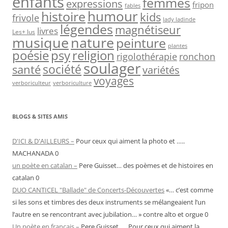
enfants
femmes
expressions
fripon
fables
humour
histoire
kids
frivole
lady ladinde
légendes
magnétiseur
livres
Les+ lus
musique
nature
peinture
plantes
psy
religion
poésie
rigolothérapie
ronchon
soulager
société
santé
variétés
voyages
verboriculteur
verboriculture
BLOGS & SITES AMIS
D'ICI & D'AILLEURS –
Pour ceux qui aiment la photo et …..
MACHANADA 0
un poète en catalan –
Pere Guisset… des poèmes et de histoires en
catalan 0
DUO CANTICEL "Ballade" de Concerts-Découvertes
«… c’est comme
si les sons et timbres des deux instruments se mélangeaient l’un
l’autre en se rencontrant avec jubilation… » contre alto et orgue 0
Un poète en français –
Pere Guisset….. Pour ceux qui aiment la