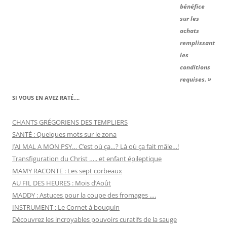
bénéfice
sur les
achats
remplissant
les
conditions
requises. »
SI VOUS EN AVEZ RATÉ….
CHANTS GRÉGORIENS DES TEMPLIERS
SANTÉ : Quelques mots sur le zona
J’AI MAL A MON PSY… C’est où ça…? Là où ça fait mâle…!
Transfiguration du Christ ….. et enfant épileptique
MAMY RACONTE : Les sept corbeaux
AU FIL DES HEURES : Mois d’Août
MADDY : Astuces pour la coupe des fromages ….
INSTRUMENT : Le Cornet à bouquin
Découvrez les incroyables pouvoirs curatifs de la sauge