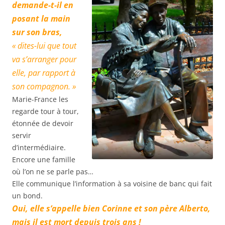
demande-t-il en
posant la main
sur son bras,
« dites-lui que tout
va s’arranger pour
elle, par rapport à
son compagnon. »
Marie-France les
regarde tour à tour,
étonnée de devoir
servir
d’intermédiaire.
Encore une famille
où l’on ne se parle pas…
Elle communique l’information à sa voisine de banc qui fait
un bond.
Oui, elle s’appelle bien Corinne et son père Alberto,
mais il est mort depuis trois ans !