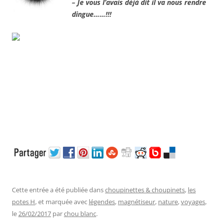
– Je vous l’avais déjà dit il va nous rendre
dingue……!!!
Cette entrée a été publiée dans
choupinettes & choupinets
,
les
potes H
, et marquée avec
légendes
,
magnétiseur
,
nature
,
voyages
,
le
26/02/2017
par
chou blanc
.