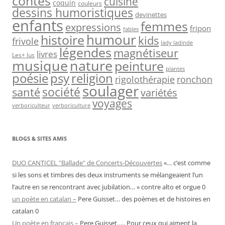
contes
cuisine
coquin
couleurs
dessins humoristiques
devinettes
enfants
femmes
expressions
fripon
fables
humour
histoire
kids
frivole
lady ladinde
légendes
magnétiseur
livres
Les+ lus
musique
nature
peinture
plantes
psy
religion
poésie
rigolothérapie
ronchon
soulager
société
santé
variétés
voyages
verboriculteur
verboriculture
BLOGS & SITES AMIS
DUO CANTICEL "Ballade" de Concerts-Découvertes
«… c’est comme
si les sons et timbres des deux instruments se mélangeaient l’un
l’autre en se rencontrant avec jubilation… » contre alto et orgue 0
un poète en catalan –
Pere Guisset… des poèmes et de histoires en
catalan 0
Un poète en français –
Pere Guisset….. Pour ceux qui aiment la