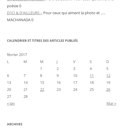
poèsie 0
D'ICI & D'AILLEURS –
Pour ceux qui aiment la photo et …..
MACHANADA 0
CALENDRIER ET TITRES DES ARTICLES PUBLIÉS
février 2017
L
M
M
J
V
S
D
1
2
3
4
5
6
7
8
9
10
11
12
13
14
15
16
17
18
19
20
21
22
23
24
25
26
27
28
« Jan
Mar »
ARCHIVES