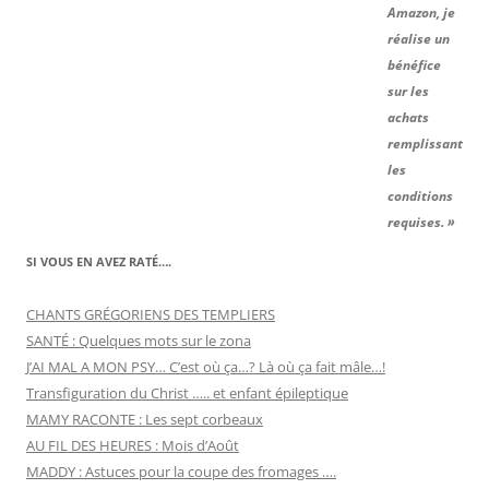
Amazon, je
réalise un
bénéfice
sur les
achats
remplissant
les
conditions
requises. »
SI VOUS EN AVEZ RATÉ….
CHANTS GRÉGORIENS DES TEMPLIERS
SANTÉ : Quelques mots sur le zona
J’AI MAL A MON PSY… C’est où ça…? Là où ça fait mâle…!
Transfiguration du Christ ….. et enfant épileptique
MAMY RACONTE : Les sept corbeaux
AU FIL DES HEURES : Mois d’Août
MADDY : Astuces pour la coupe des fromages ….