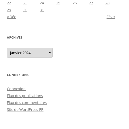
22
23
24
25
26
27
28
29
30
31
« Déc
Fév »
ARCHIVES
Archives
CONNEXIONS
Connexion
Flux des publications
Flux des commentaires
Site de WordPress-FR