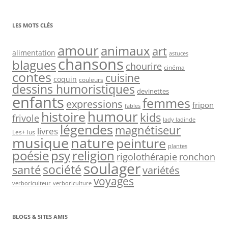
LES MOTS CLÉS
amour
animaux
art
alimentation
astuces
chansons
blagues
chourire
cinéma
contes
cuisine
coquin
couleurs
dessins humoristiques
devinettes
enfants
femmes
expressions
fripon
fables
humour
histoire
kids
frivole
lady ladinde
légendes
magnétiseur
livres
Les+ lus
nature
musique
peinture
plantes
psy
religion
poésie
rigolothérapie
ronchon
soulager
société
santé
variétés
voyages
verboriculteur
verboriculture
BLOGS & SITES AMIS