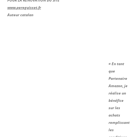
POUR LA RÉNOVATION DU SITE
www.pereguisset.fr
Auteur catalan
« En tant
que
Partenaire
Amazon, je
réalise un
bénéfice
sur les
achats
remplissant
les