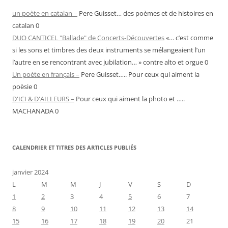
un poète en catalan –
Pere Guisset… des poèmes et de histoires en
catalan 0
DUO CANTICEL "Ballade" de Concerts-Découvertes
«… c’est comme
si les sons et timbres des deux instruments se mélangeaient l’un
l’autre en se rencontrant avec jubilation… » contre alto et orgue 0
Un poète en français –
Pere Guisset….. Pour ceux qui aiment la
poèsie 0
D'ICI & D'AILLEURS –
Pour ceux qui aiment la photo et …..
MACHANADA 0
CALENDRIER ET TITRES DES ARTICLES PUBLIÉS
janvier 2024
L
M
M
J
V
S
D
1
2
3
4
5
6
7
8
9
10
11
12
13
14
15
16
17
18
19
20
21