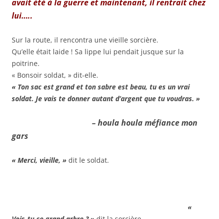
avait été à la guerre et maintenant, il rentrait chez
lui…..
Sur la route, il rencontra une vieille sorcière.
Qu’elle était laide ! Sa lippe lui pendait jusque sur la
poitrine.
« Bonsoir soldat, » dit-elle.
« Ton sac est grand et ton sabre est beau, tu es un vrai
soldat. Je vais te donner autant d’argent que tu voudras. »
– houla houla méfiance mon
gars
« Merci, vieille, »
dit le soldat.
«
Vois-tu ce grand arbre ? »
dit la sorcière.