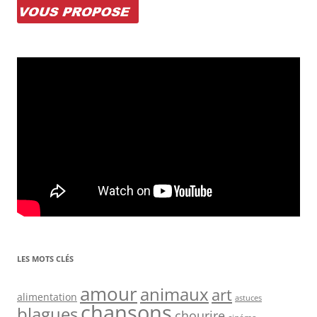
LES MOTS CLÉS
amour
animaux
art
alimentation
astuces
chansons
blagues
chourire