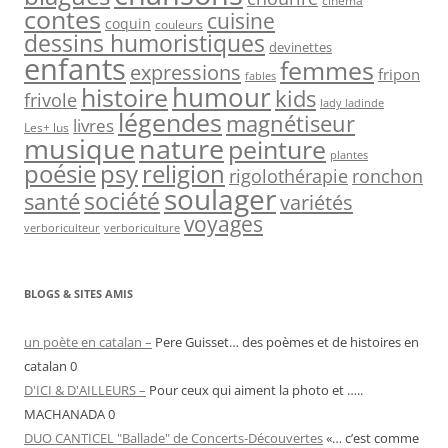
cinéma
contes
cuisine
coquin
couleurs
dessins humoristiques
devinettes
enfants
femmes
expressions
fripon
fables
humour
histoire
kids
frivole
lady ladinde
légendes
magnétiseur
livres
Les+ lus
nature
musique
peinture
plantes
psy
religion
poésie
rigolothérapie
ronchon
soulager
société
santé
variétés
voyages
verboriculteur
verboriculture
BLOGS & SITES AMIS
un poète en catalan –
Pere Guisset… des poèmes et de histoires en
catalan 0
D'ICI & D'AILLEURS –
Pour ceux qui aiment la photo et …..
MACHANADA 0
DUO CANTICEL "Ballade" de Concerts-Découvertes
«… c’est comme