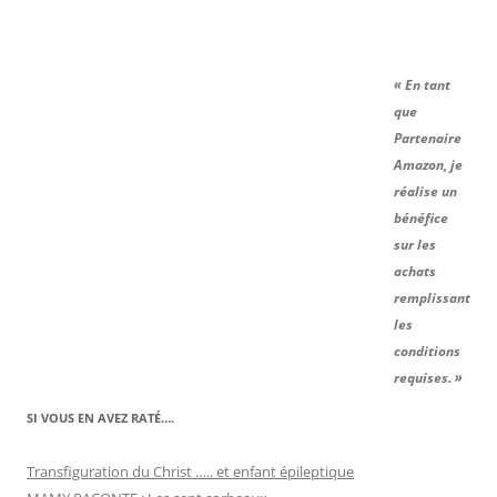
« En tant
que
Partenaire
Amazon, je
réalise un
bénéfice
sur les
achats
remplissant
les
conditions
requises. »
SI VOUS EN AVEZ RATÉ….
Transfiguration du Christ ….. et enfant épileptique