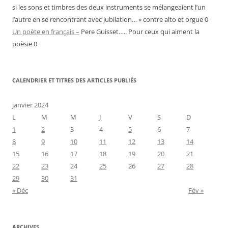
si les sons et timbres des deux instruments se mélangeaient l’un
l’autre en se rencontrant avec jubilation… » contre alto et orgue 0
Un poète en français –
Pere Guisset….. Pour ceux qui aiment la
poèsie 0
CALENDRIER ET TITRES DES ARTICLES PUBLIÉS
janvier 2024
L
M
M
J
V
S
D
1
2
3
4
5
6
7
8
9
10
11
12
13
14
15
16
17
18
19
20
21
22
23
24
25
26
27
28
29
30
31
« Déc
Fév »
ARCHIVES