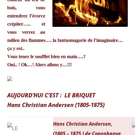
bois, vous
entendrez l’écorce
crépiter….. et
vous verrez au
milieu des flammes…. la fantasmagorie de l’imaginaire…
ça y est..
Vous tenez le soufflet bien en main….?
Oui.. ! Ok…!
A
lors allons y…!!!
AUJOURD’HUI C’EST :
LE BRIQUET
Hans Christian Andersen (1805-1875)
Hans Christian Andersen,
(
1805
–
1875
) de Copenhague,