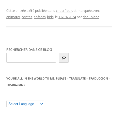
Cette entrée a été publiée dans
chou fleur
, et marquée avec
animaux
,
contes
,
enfants
,
kids
, le
17/01/2024
par
choublanc
.
RECHERCHER DANS CE BLOG
YOU’RE ALL IN THE WORLD TO ME. PLEASE – TRANSLATE – TRADUCCIÓN –
TRADUZIONE