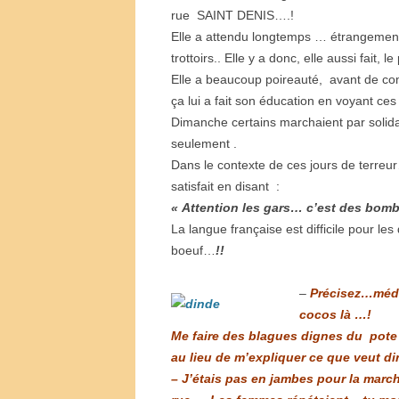
rue SAINT DENIS….!
Elle a attendu longtemps … étrangement i
trottoirs.. Elle y a donc, elle aussi fait, 
Elle a beaucoup poireauté, avant de co
ça lui a fait son éducation en voyant ce
Dimanche certains marchaient par solidar
seulement .
Dans le contexte de ces jours de terreur
satisfait en disant :
« Attention les gars… c’est des bombe
La langue française est difficile pour le
boeuf…
!!
–
Précisez…médi
cocos là …!
Me faire des blagues dignes du pote
au lieu de m’expliquer ce que veut dir
– J’étais pas en jambes pour la mar