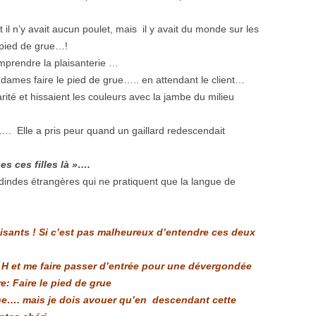
l n’y avait aucun poulet, mais il y avait du monde sur les
le pied de grue…!
mprendre la plaisanterie …
s dames faire le pied de grue….. en attendant le client…
ité et hissaient les couleurs avec la jambe du milieu
…. Elle a pris peur quand un gaillard redescendait
s ces filles là »
….
s dindes étrangères qui ne pratiquent que la langue de
sants ! Si c’est pas malheureux d’entendre ces deux
 H et me faire passer d’entrée pour une dévergondée
e: Faire le pied de grue
che…. mais je dois avouer qu’en descendant cette