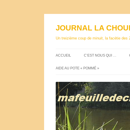
Aller
au
contenu
JOURNAL LA CHOU
Un treizième coup de minuit, la facétie des 
ACCUEIL
C’EST NOUS QUI …
AIDE AU POTE « POMMÉ »