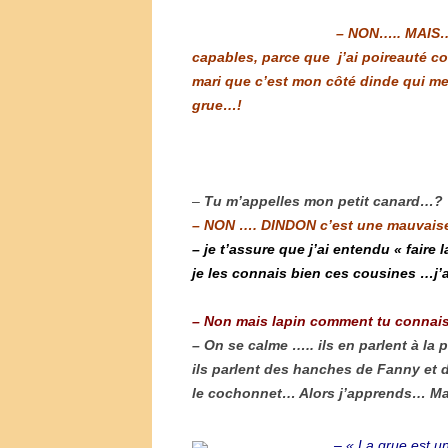
– NON….. MAIS… 
capables, parce que j’ai poireauté c
mari que c’est mon côté dinde qui me 
grue…!
–
Tu m’appelles mon petit canard…?
– NON …. DINDON c’est une mauvaise 
– je t’assure que j’ai entendu « faire 
je les connais bien ces cousines …j’a
– Non mais lapin comment tu connais
– On se calme ….. ils en parlent à la
ils parlent des hanches de Fanny et de 
le cochonnet… Alors j’apprends… Ma
–
« La grue est u