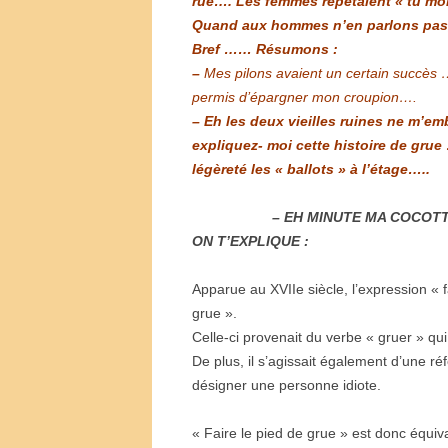
rue…. Les femmes répétaient « tu mo
Quand aux hommes n’en parlons pas, 
Bref …… Résumons :
–
Mes pilons avaient un certain succès 
permis d’épargner mon croupion….
– Eh les deux vieilles ruines ne m’e
expliquez- moi cette histoire de grue 
légèreté les « ballots » à l’étage…..
– EH MINUTE MA COCOTTE…
ON T’EXPLIQUE :
Apparue au XVIIe siècle, l’expression « 
grue ».
Celle-ci provenait du verbe « gruer » qui 
De plus, il s’agissait également d’une ré
désigner une personne idiote.
« Faire le pied de grue » est donc équiva