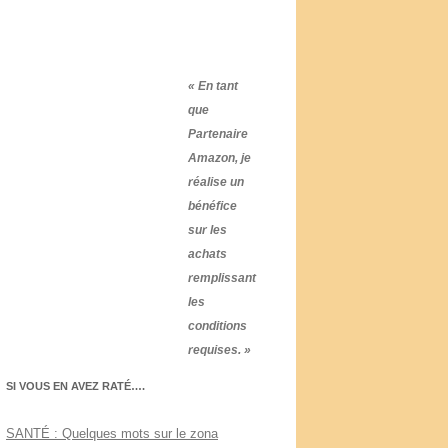
« En tant
que
Partenaire
Amazon, je
réalise un
bénéfice
sur les
achats
remplissant
les
conditions
requises. »
SI VOUS EN AVEZ RATÉ….
SANTÉ : Quelques mots sur le zona