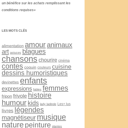
un bénéfice sur les achats remplissant les
conditions requises»
LES MOTS CLÉS
amour
animaux
alimentation
blagues
art
astuces
chansons
chourire
cinéma
contes
cuisine
coquin
couleurs
dessins humoristiques
enfants
devinettes
femmes
expressions
fables
histoire
frivole
fripon
humour
kids
Les+ lus
lady ladinde
légendes
livres
musique
magnétiseur
nature
peinture
plantes