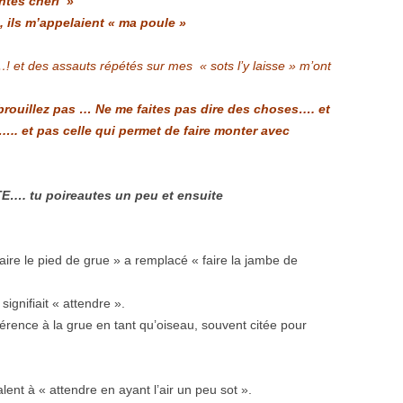
ntes chéri »
ils m’appelaient « ma poule »
…!
et des assauts répétés sur mes « sots l’y laisse » m’ont
mbrouillez pas … Ne me faites pas dire des choses…. et
….. et pas celle qui permet de faire monter avec
. tu poireautes un peu et ensuite
faire le pied de grue » a remplacé « faire la jambe de
signifiait « attendre ».
férence à la grue en tant qu’oiseau, souvent citée pour
lent à « attendre en ayant l’air un peu sot ».