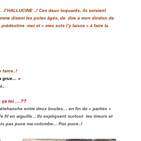
J’HALLUCINE ..! Ces deux toquards, ils seraient
omme disent les potes âgés, de dire à mon dindon de
prédestine moi et « mes sots l’y laisse » à faire la
farce..!
la grue… »
i..
 ça toi ….??
 pètehanche entre deux boules… en fin de « parties »
fil en aiguille .. Ils expliquent surtout les tireurs et
is pas puce ma colombe… Pas puce..!
n