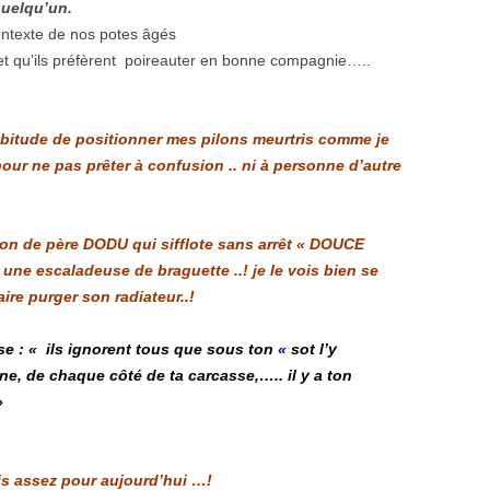
quelqu’un.
ontexte de nos potes âgés
jet qu’ils préfèrent poireauter en bonne compagnie…..
habitude de positionner mes pilons meurtris comme je
pour ne pas prêter à confusion .. ni à personne d’autre
on de père DODU qui sifflote sans arrêt « DOUCE
une escaladeuse de braguette ..! je le vois bien se
ire purger son radiateur..!
se : «
ils ignorent tous que sous ton
«
sot l’y
ine, de chaque côté de ta carcasse,….. il y a
ton
»
ais assez pour aujourd’hui …!