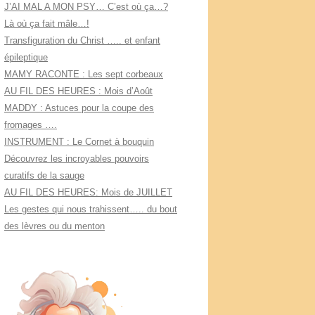
J’AI MAL A MON PSY… C’est où ça…?
Là où ça fait mâle…!
Transfiguration du Christ ….. et enfant
épileptique
MAMY RACONTE : Les sept corbeaux
AU FIL DES HEURES : Mois d’Août
MADDY : Astuces pour la coupe des
fromages ….
INSTRUMENT : Le Cornet à bouquin
Découvrez les incroyables pouvoirs
curatifs de la sauge
AU FIL DES HEURES: Mois de JUILLET
Les gestes qui nous trahissent….. du bout
des lèvres ou du menton