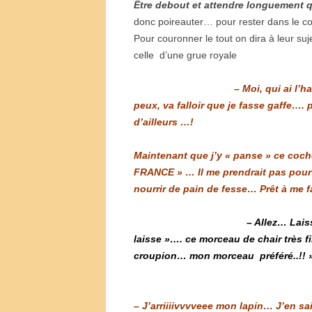
Être debout et attendre longuement 
donc poireauter… pour rester dans le c
Pour couronner le tout on dira à leur su
celle d’une grue royale
– Moi, qui ai l’
peux, va falloir que je fasse gaffe…. 
d’ailleurs …!
Maintenant que j’y « panse » ce coch
FRANCE » … Il me prendrait pas pour 
nourrir de pain de fesse… Prêt à me fa
– Allez… Lais
laisse »….
ce morceau de chair très f
croupion… mon morceau préféré..!! 
– J’arriiiivvvveee mon lapin… J’en s