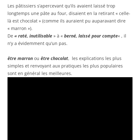
Les pâtissiers s’apercevant qu’ils avaient laissé trop
longtemps une pâte au four, disaient en la retirant « celle-
là est chocolat » (comme ils auraient pu auparavant dire
« marron »).
De
« r
até, inutilisable
» à «
berné, laissé pour compte
« , il
n’y a évidemment qu’un pas.
être marron
ou
être chocolat
, les explications les plus
simples et renvoyant aux pratiques les plus populaires
sont en général les meilleures.