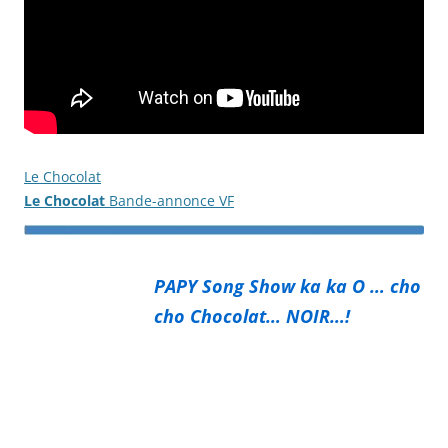
Le Chocolat
Le Chocolat
Bande-annonce VF
PAPY Song Show ka ka O … cho
cho Chocolat… NOIR…!