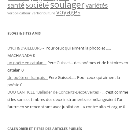
soulager
société
santé
variétés
voyages
verboriculteur
verboriculture
BLOGS & SITES AMIS
D'ICI & D'AILLEURS –
Pour ceux qui aiment la photo et …..
MACHANADA 0
un poète en catalan –
Pere Guisset… des poèmes et de histoires en
catalan 0
Un poète en français –
Pere Guisset….. Pour ceux qui aiment la
poèsie 0
DUO CANTICEL "Ballade" de Concerts-Découvertes
«… c’est comme
si les sons et timbres des deux instruments se mélangeaient l’un
l’autre en se rencontrant avec jubilation… » contre alto et orgue 0
CALENDRIER ET TITRES DES ARTICLES PUBLIÉS