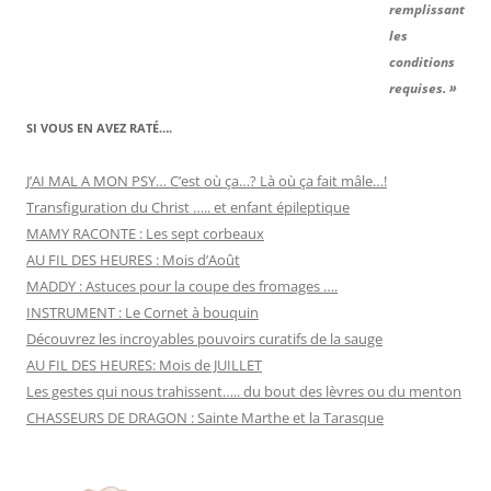
remplissant
les
conditions
requises. »
SI VOUS EN AVEZ RATÉ….
J’AI MAL A MON PSY… C’est où ça…? Là où ça fait mâle…!
Transfiguration du Christ ….. et enfant épileptique
MAMY RACONTE : Les sept corbeaux
AU FIL DES HEURES : Mois d’Août
MADDY : Astuces pour la coupe des fromages ….
INSTRUMENT : Le Cornet à bouquin
Découvrez les incroyables pouvoirs curatifs de la sauge
AU FIL DES HEURES: Mois de JUILLET
Les gestes qui nous trahissent….. du bout des lèvres ou du menton
CHASSEURS DE DRAGON : Sainte Marthe et la Tarasque