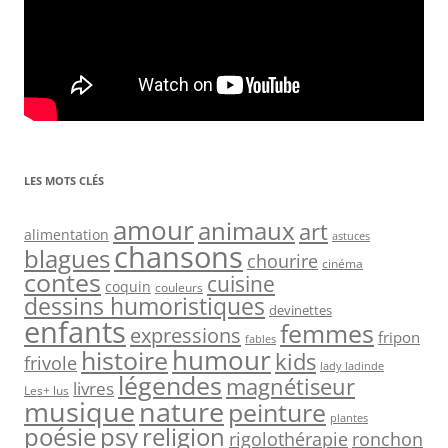
LES MOTS CLÉS
amour
animaux
art
alimentation
astuces
chansons
blagues
chourire
cinéma
contes
cuisine
coquin
couleurs
dessins humoristiques
devinettes
enfants
femmes
expressions
fripon
fables
humour
histoire
kids
frivole
lady ladinde
légendes
magnétiseur
livres
Les+ lus
nature
musique
peinture
plantes
psy
religion
poésie
rigolothérapie
ronchon