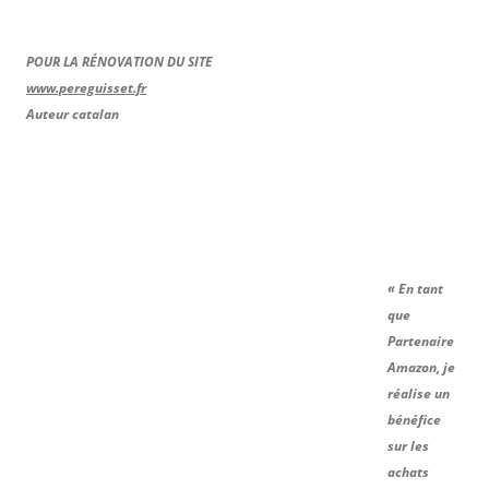
POUR LA RÉNOVATION DU SITE
www.pereguisset.fr
Auteur catalan
« En tant
que
Partenaire
Amazon, je
réalise un
bénéfice
sur les
achats