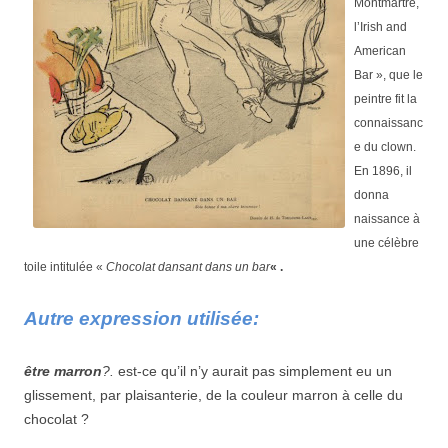
Montmartre,
l’Irish and
American
Bar », que le
peintre fit la
connaissanc
e du clown.
En 1896, il
donna
naissance à
une célèbre
toile intitulée «
Chocolat dansant dans un bar
« .
Autre expression utilisée:
être marron
?.
est-ce qu’il n’y aurait pas simplement eu un
glissement, par plaisanterie, de la couleur marron à celle du
chocolat ?