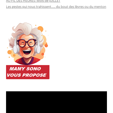
AU FIL DES HEURES: Mois de JUILLET
Les gestes qui nous trahissent….. du bout des lèvres ou du menton