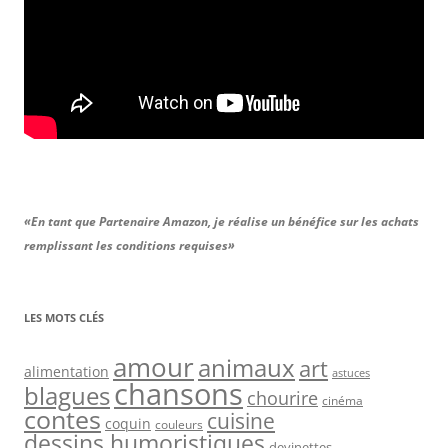
«En tant que Partenaire Amazon, je réalise un bénéfice sur les achats
remplissant les conditions requises»
LES MOTS CLÉS
amour
animaux
art
alimentation
astuces
chansons
blagues
chourire
cinéma
contes
cuisine
coquin
couleurs
dessins humoristiques
devinettes