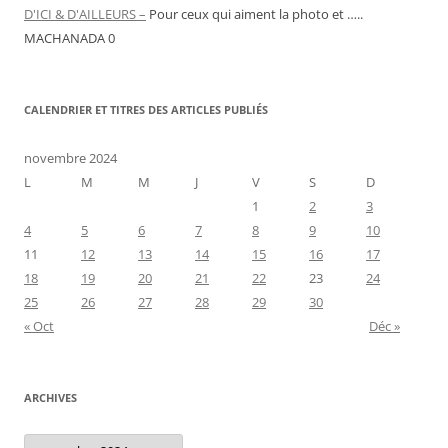
D'ICI & D'AILLEURS –
Pour ceux qui aiment la photo et …..
MACHANADA 0
CALENDRIER ET TITRES DES ARTICLES PUBLIÉS
novembre 2024
L
M
M
J
V
S
D
1
2
3
4
5
6
7
8
9
10
11
12
13
14
15
16
17
18
19
20
21
22
23
24
25
26
27
28
29
30
« Oct
Déc »
ARCHIVES
Archives