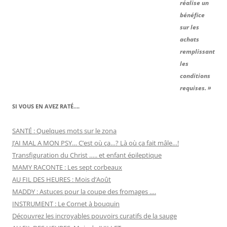
réalise un
bénéfice
sur les
achats
remplissant
les
conditions
requises. »
SI VOUS EN AVEZ RATÉ….
SANTÉ : Quelques mots sur le zona
J’AI MAL A MON PSY… C’est où ça…? Là où ça fait mâle…!
Transfiguration du Christ ….. et enfant épileptique
MAMY RACONTE : Les sept corbeaux
AU FIL DES HEURES : Mois d’Août
MADDY : Astuces pour la coupe des fromages ….
INSTRUMENT : Le Cornet à bouquin
Découvrez les incroyables pouvoirs curatifs de la sauge