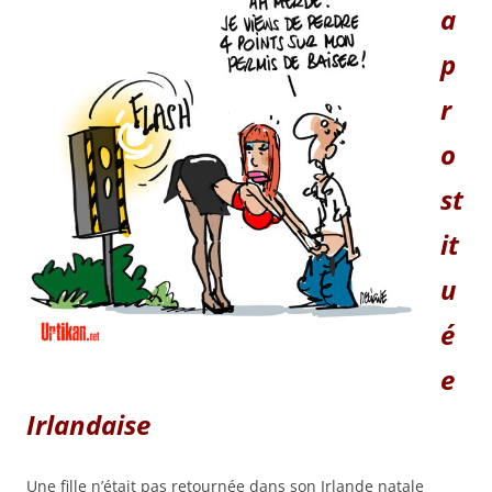
a
p
r
o
st
it
u
é
e
Irlandaise
Une fille n’était pas retournée dans son Irlande natale