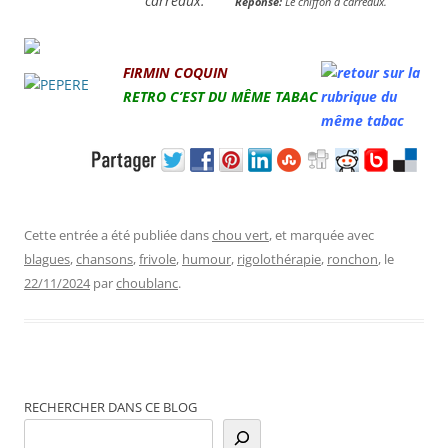
Réponse:
Le chiffon à carreaux.
FIRMIN COQUIN
RETRO
C’EST DU MÊME TABAC
Cette entrée a été publiée dans
chou vert
, et marquée avec
blagues
,
chansons
,
frivole
,
humour
,
rigolothérapie
,
ronchon
, le
22/11/2024
par
choublanc
.
RECHERCHER DANS CE BLOG