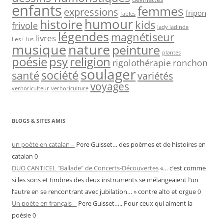
enfants
femmes
expressions
fripon
fables
humour
histoire
kids
frivole
lady ladinde
légendes
magnétiseur
livres
Les+ lus
nature
musique
peinture
plantes
psy
religion
poésie
rigolothérapie
ronchon
soulager
société
santé
variétés
voyages
verboriculteur
verboriculture
BLOGS & SITES AMIS
un poète en catalan –
Pere Guisset… des poèmes et de histoires en
catalan 0
DUO CANTICEL "Ballade" de Concerts-Découvertes
«… c’est comme
si les sons et timbres des deux instruments se mélangeaient l’un
l’autre en se rencontrant avec jubilation… » contre alto et orgue 0
Un poète en français –
Pere Guisset….. Pour ceux qui aiment la
poèsie 0