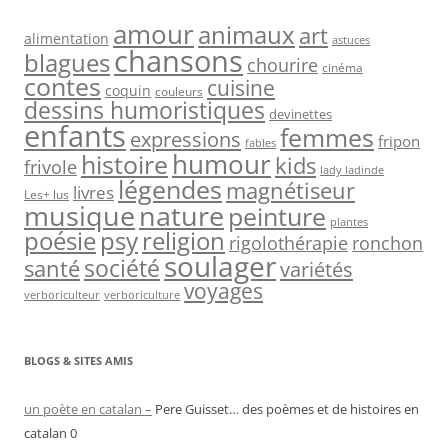
amour
animaux
art
alimentation
astuces
chansons
blagues
chourire
cinéma
contes
cuisine
coquin
couleurs
dessins humoristiques
devinettes
enfants
femmes
expressions
fripon
fables
humour
histoire
kids
frivole
lady ladinde
légendes
magnétiseur
livres
Les+ lus
nature
musique
peinture
plantes
psy
religion
poésie
rigolothérapie
ronchon
soulager
société
santé
variétés
voyages
verboriculteur
verboriculture
BLOGS & SITES AMIS
un poète en catalan –
Pere Guisset… des poèmes et de histoires en
catalan 0