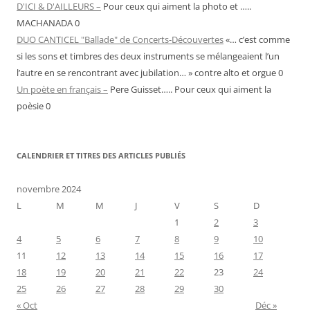
D'ICI & D'AILLEURS –
Pour ceux qui aiment la photo et …..
MACHANADA 0
DUO CANTICEL "Ballade" de Concerts-Découvertes
«… c’est comme
si les sons et timbres des deux instruments se mélangeaient l’un
l’autre en se rencontrant avec jubilation… » contre alto et orgue 0
Un poète en français –
Pere Guisset….. Pour ceux qui aiment la
poèsie 0
CALENDRIER ET TITRES DES ARTICLES PUBLIÉS
novembre 2024
L
M
M
J
V
S
D
1
2
3
4
5
6
7
8
9
10
11
12
13
14
15
16
17
18
19
20
21
22
23
24
25
26
27
28
29
30
« Oct
Déc »