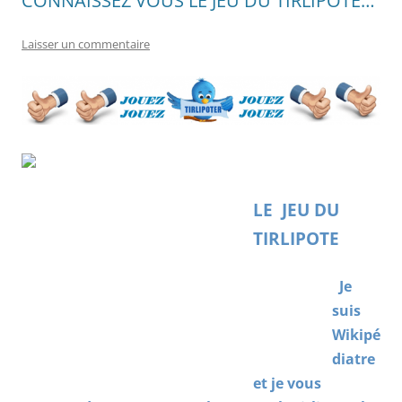
CONNAISSEZ VOUS LE JEU DU TIRLIPOTE…
Laisser un commentaire
LE JEU DU
TIRLIPOTE
Je
suis
Wikipé
diatre
et je vous