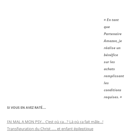
« En tant
que
Partenaire
Amazon, je
réalise un
bénéfice
sur les
achats
remplissant
les
conditions
requises. »
SI VOUS EN AVEZ RATÉ….
J’AI MAL A MON PSY… C’est où ça…? Là où ça fait mâle…!
Transfiguration du Christ ….. et enfant épileptique