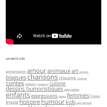
LES MOTS CLÉS
amour
animaux
art
alimentation
astuces
chansons
blagues
chourire
cinéma
contes
cuisine
coquin
couleurs
dessins humoristiques
devinettes
enfants
femmes
expressions
fripon
fables
humour
histoire
kids
frivole
lady ladinde