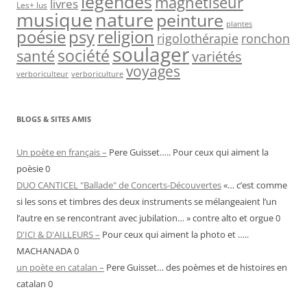
légendes
magnétiseur
livres
Les+ lus
nature
musique
peinture
plantes
psy
religion
poésie
rigolothérapie
ronchon
soulager
société
santé
variétés
voyages
verboriculteur
verboriculture
BLOGS & SITES AMIS
Un poète en français –
Pere Guisset….. Pour ceux qui aiment la
poèsie 0
DUO CANTICEL "Ballade" de Concerts-Découvertes
«… c’est comme
si les sons et timbres des deux instruments se mélangeaient l’un
l’autre en se rencontrant avec jubilation… » contre alto et orgue 0
D'ICI & D'AILLEURS –
Pour ceux qui aiment la photo et …..
MACHANADA 0
un poète en catalan –
Pere Guisset… des poèmes et de histoires en
catalan 0