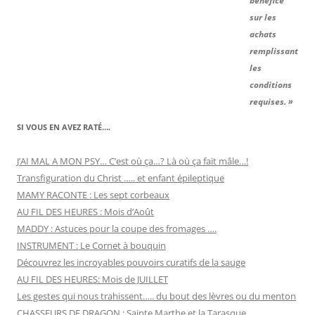
bénéfice
sur les
achats
remplissant
les
conditions
requises. »
SI VOUS EN AVEZ RATÉ….
J’AI MAL A MON PSY… C’est où ça…? Là où ça fait mâle…!
Transfiguration du Christ ….. et enfant épileptique
MAMY RACONTE : Les sept corbeaux
AU FIL DES HEURES : Mois d’Août
MADDY : Astuces pour la coupe des fromages ….
INSTRUMENT : Le Cornet à bouquin
Découvrez les incroyables pouvoirs curatifs de la sauge
AU FIL DES HEURES: Mois de JUILLET
Les gestes qui nous trahissent….. du bout des lèvres ou du menton
CHASSEURS DE DRAGON : Sainte Marthe et la Tarasque