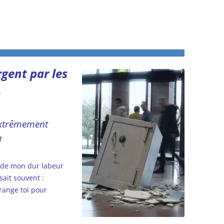
argent par les
s
 extrêmement
!
 de mon dur labeur
ait souvent :
rrange toi pour