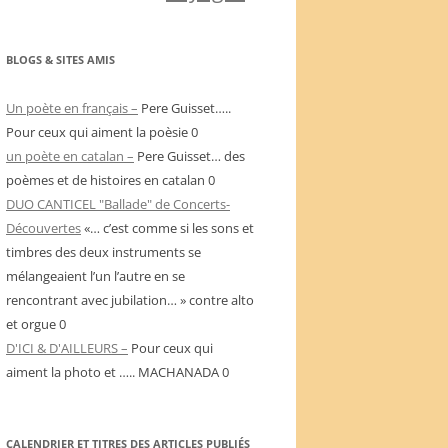
BLOGS & SITES AMIS
Un poète en français –
Pere Guisset…..
Pour ceux qui aiment la poèsie 0
un poète en catalan –
Pere Guisset… des
poèmes et de histoires en catalan 0
DUO CANTICEL "Ballade" de Concerts-
Découvertes
«… c’est comme si les sons et
timbres des deux instruments se
mélangeaient l’un l’autre en se
rencontrant avec jubilation… » contre alto
et orgue 0
D'ICI & D'AILLEURS –
Pour ceux qui
aiment la photo et ….. MACHANADA 0
CALENDRIER ET TITRES DES ARTICLES PUBLIÉS