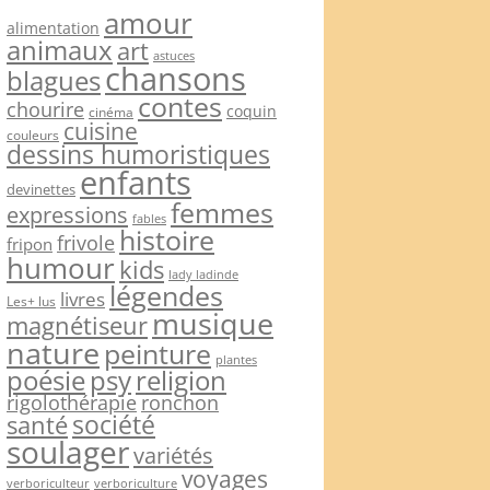
amour
alimentation
animaux
art
astuces
chansons
blagues
contes
chourire
coquin
cinéma
cuisine
couleurs
dessins humoristiques
enfants
devinettes
femmes
expressions
fables
histoire
frivole
fripon
humour
kids
lady ladinde
légendes
livres
Les+ lus
musique
magnétiseur
nature
peinture
plantes
psy
religion
poésie
rigolothérapie
ronchon
société
santé
soulager
variétés
voyages
verboriculteur
verboriculture