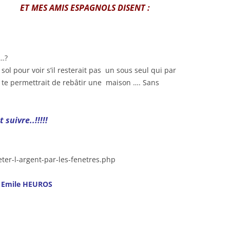
ET MES AMIS ESPAGNOLS DISENT :
r…?
 sol pour voir s’il resterait pas un sous seul qui par
i te permettrait de rebâtir une maison …. Sans
 suivre..!!!!!
eter-l-argent-par-les-fenetres.php
Emile HEUROS