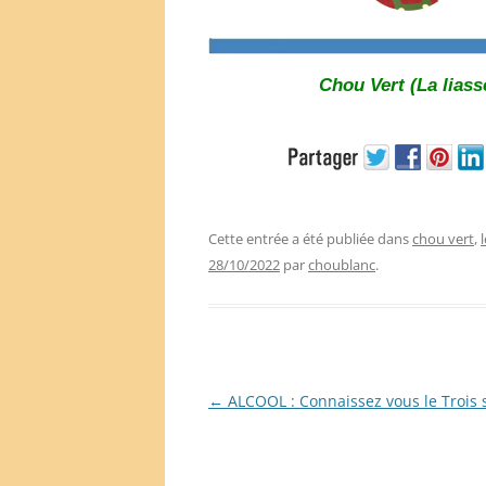
Chou Vert (La liass
Cette entrée a été publiée dans
chou vert
,
28/10/2022
par
choublanc
.
Navigation
←
ALCOOL : Connaissez vous le Trois 
des
articles