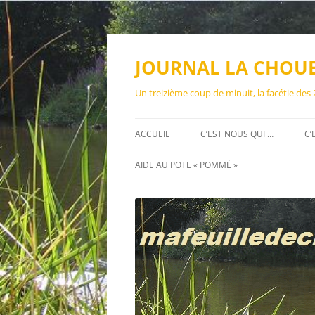
Aller
au
contenu
JOURNAL LA CHOU
Un treizième coup de minuit, la facétie des
ACCUEIL
C’EST NOUS QUI …
C’
AIDE AU POTE « POMMÉ »