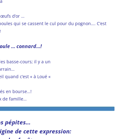
ma
 œufs d’or …
poules qui se cassent le cul pour du pognon…. C’est
é
 poule … connard…!
es basse-cours; il y a un
parrain…
eil quand c’est « à Loué «
tés en bourse…!
x de famille…
s pépites…
rigine de cette expression: