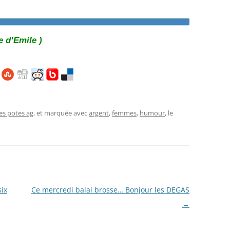
e d’Emile )
les potes ag
, et marquée avec
argent
,
femmes
,
humour
, le
six
Ce mercredi balai brosse… Bonjour les DEGAS
→