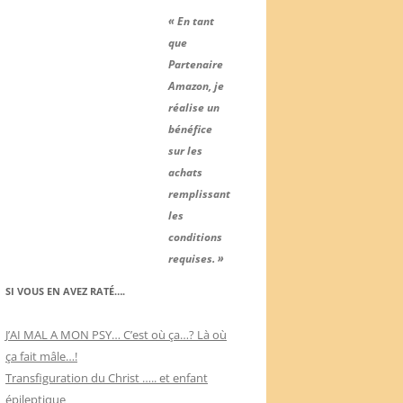
« En tant
que
Partenaire
Amazon, je
réalise un
bénéfice
sur les
achats
remplissant
les
conditions
requises. »
SI VOUS EN AVEZ RATÉ….
J’AI MAL A MON PSY… C’est où ça…? Là où
ça fait mâle…!
Transfiguration du Christ ….. et enfant
épileptique