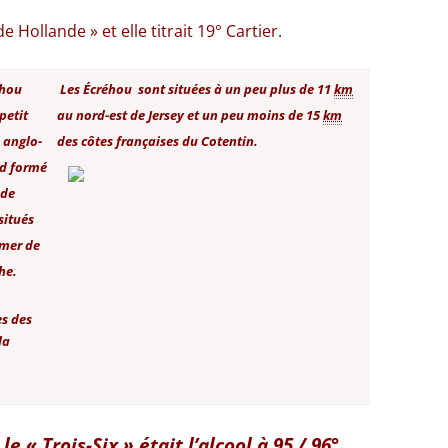
 Hollande » et elle titrait 19° Cartier.
éhou
Les Écréhou sont situées à un peu plus de 11
km
petit
au nord-est de Jersey et un peu moins de 15
km
 anglo-
des côtes françaises du Cotentin.
d formé
 de
situés
 mer de
he.
es des
la
 « Trois-Six » était l’alcool à 95 / 96°