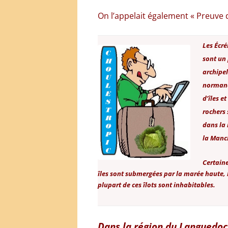
On l’appelait également « Preuve de
Les Écr
sont un 
archipel
norman
d’îles et
rochers 
dans la
la Manc
Certain
îles sont submergées par la marée haute, 
plupart de ces îlots sont inhabitables.
Dans la région du Languedoc le