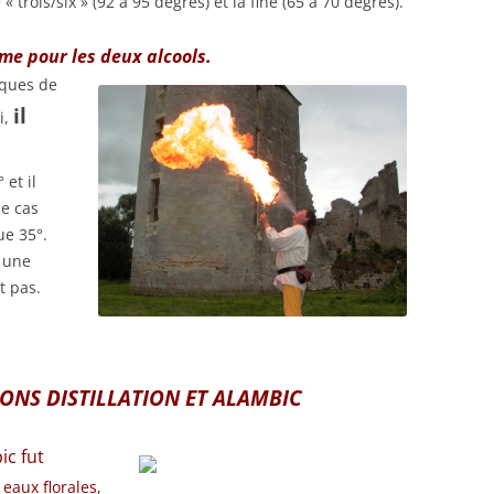
 trois/six » (92 à 95 degrés) et la fine (65 à 70 degrés).
ême pour les deux alcools.
iques de
il
i,
 et il
le cas
ue 35°.
à une
t pas.
ONS DISTILLATION ET ALAMBIC
ic fut
eaux florales,