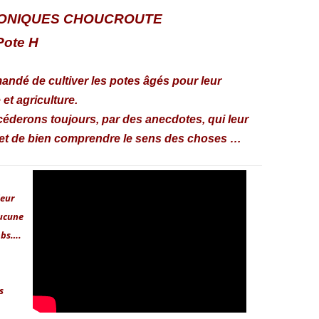
ONIQUES CHOUCROUTE
Pote H
andé de cultiver les potes âgés pour leur
 et agriculture.
céderons toujours, par des anecdotes, qui leur
 et de bien comprendre le sens des choses …
ieur
aucune
mbs….
s