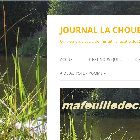
Aller
au
contenu
JOURNAL LA CHOU
Un treizième coup de minuit, la facétie des
ACCUEIL
C’EST NOUS QUI …
C’
AIDE AU POTE « POMMÉ »