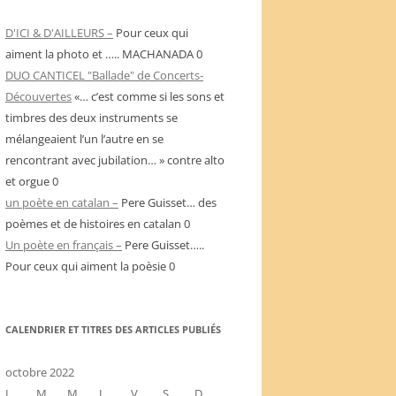
D'ICI & D'AILLEURS –
Pour ceux qui
aiment la photo et ….. MACHANADA 0
DUO CANTICEL "Ballade" de Concerts-
Découvertes
«… c’est comme si les sons et
timbres des deux instruments se
mélangeaient l’un l’autre en se
rencontrant avec jubilation… » contre alto
et orgue 0
un poète en catalan –
Pere Guisset… des
poèmes et de histoires en catalan 0
Un poète en français –
Pere Guisset…..
Pour ceux qui aiment la poèsie 0
CALENDRIER ET TITRES DES ARTICLES PUBLIÉS
octobre 2022
L
M
M
J
V
S
D