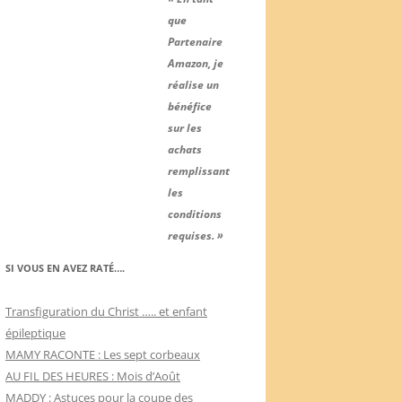
que
Partenaire
Amazon, je
réalise un
bénéfice
sur les
achats
remplissant
les
conditions
requises. »
SI VOUS EN AVEZ RATÉ….
Transfiguration du Christ ….. et enfant
épileptique
MAMY RACONTE : Les sept corbeaux
AU FIL DES HEURES : Mois d’Août
MADDY : Astuces pour la coupe des