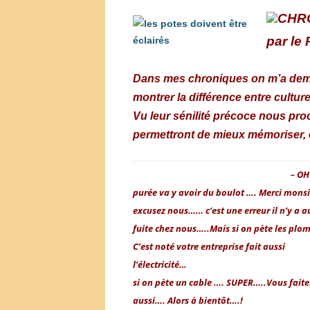
C
HR
par le 
Dans mes chroniq
ues on m’a dem
montrer la différence entre culture
Vu leur sénilité précoce nous pro
permettront de mieux mémoriser,
OH
–
purée va y avoir du boulot …. Merci mons
excusez nous…… c’est une erreur il n’y a 
fuite chez nous…..
Mais si on pète les plo
C’est noté votre entreprise fait aussi
l’électricité…
si on pète un cable …. SUPER…..
Vous faite
aussi…. Alors à bientôt….!