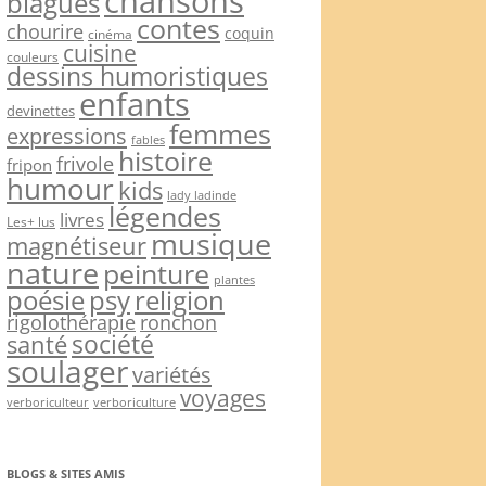
chansons
blagues
contes
chourire
coquin
cinéma
cuisine
couleurs
dessins humoristiques
enfants
devinettes
femmes
expressions
fables
histoire
frivole
fripon
humour
kids
lady ladinde
légendes
livres
Les+ lus
musique
magnétiseur
nature
peinture
plantes
psy
religion
poésie
rigolothérapie
ronchon
société
santé
soulager
variétés
voyages
verboriculteur
verboriculture
BLOGS & SITES AMIS