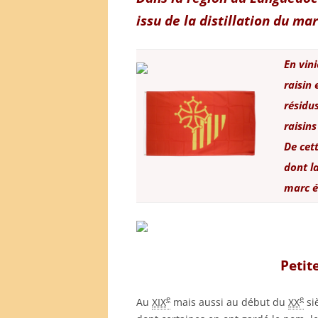
issu de la distillation du
marc
En vini
raisin 
résidu
raisins
De cett
dont la
marc é
Petite
e
e
Au
XIX
mais aussi au début du
XX
siè