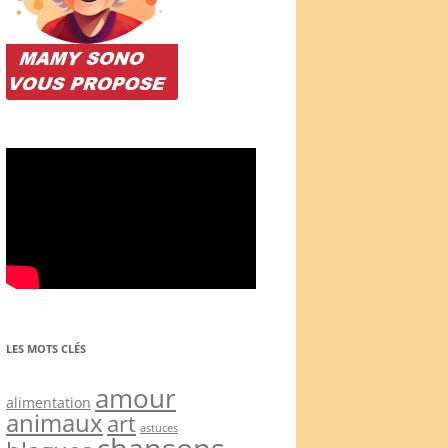
LES MOTS CLÉS
amour
alimentation
animaux
art
astuces